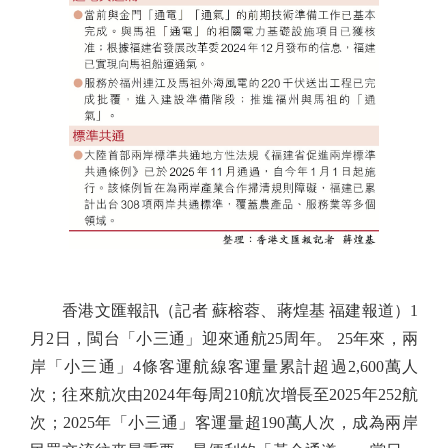
香港文匯報訊（記者 蘇榕蓉、蔣煌基 福建報道）1
月2日，閩台「小三通」迎來通航25周年。 25年來，兩
岸「小三通」4條客運航線客運量累計超過2,600萬人
次；往來航次由2024年每周210航次增長至2025年252航
次；2025年「小三通」客運量超190萬人次，成為兩岸