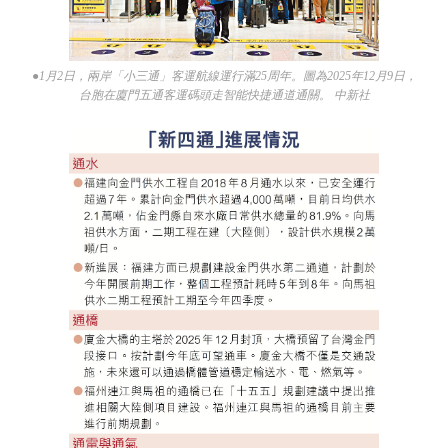
●1月2日，兩岸「小三通」客運航線運行滿25周年。圖為2025年12月9日，
台胞在廈門五通客運碼頭走智能快捷通道通關。 中新社