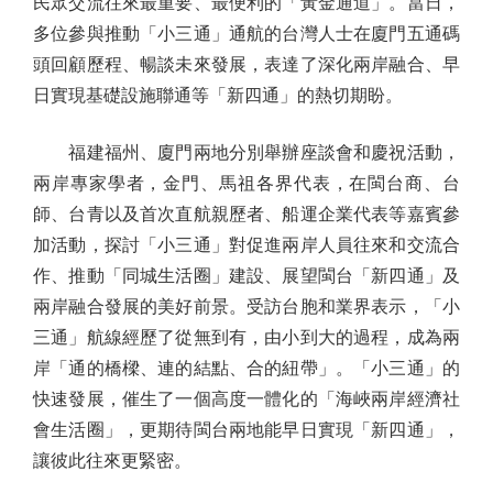
民眾交流往來最重要、最便利的「黃金通道」。當日，
多位參與推動「小三通」通航的台灣人士在廈門五通碼
頭回顧歷程、暢談未來發展，表達了深化兩岸融合、早
日實現基礎設施聯通等「新四通」的熱切期盼。
福建福州、廈門兩地分別舉辦座談會和慶祝活動，
兩岸專家學者，金門、馬祖各界代表，在閩台商、台
師、台青以及首次直航親歷者、船運企業代表等嘉賓參
加活動，探討「小三通」對促進兩岸人員往來和交流合
作、推動「同城生活圈」建設、展望閩台「新四通」及
兩岸融合發展的美好前景。受訪台胞和業界表示，「小
三通」航線經歷了從無到有，由小到大的過程，成為兩
岸「通的橋樑、連的結點、合的紐帶」。「小三通」的
快速發展，催生了一個高度一體化的「海峽兩岸經濟社
會生活圈」，更期待閩台兩地能早日實現「新四通」，
讓彼此往來更緊密。