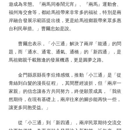
遊成為常態。『兩馬同春鬧元宵』、『兩馬』運動會、
福州海交會等，都給馬祖帶來非常多的福祉，特別是兩
岸融合發展示範區提出後，更是給馬祖鄉親帶來眾多惠
台利民舉措。」曹爾忠如是說。
曹爾忠表示，「小三通」解決了兩岸「能通」的問
題，而「通水、通電、通氣、通橋」的「新四通」，是
馬祖鄉親千載難逢的發展機遇，更是圓夢之路。
金門縣原縣長李炷烽感慨，推動「小三通」是「從
青絲到白髮的漫長征程」，其間歷經波折，但「兩岸一
家親」的信念讓各方共同努力，終使願景成真，「我依
然期待，在現有基礎上，兩岸往來的腳步能再快一些，
讓更多同胞受益。」
從「小三通」到「新四通」，兩岸民眾期待交流交