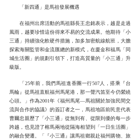
「新四通」是馬祖發展機遇
在福州出席活動的馬祖縣長王忠銘表示，越是走過
風雨，越要珍惜這份得來不易的交流成果。他期待「小
三通」持續強化軟硬件措施，加多加密航線航班，大膽
探索海關監管和金流匯總的新模式，在廈金和福馬「同
城生活圈」的規劃引領下，打造高質量的「小三通」升
級版。
「25年前，我們馬祖進香團一行507人，搭乘『台
馬輪』從馬祖直航福州馬尾港，那一聲汽笛至今仍縈繞
心頭。」作為2001年《福州馬尾—馬祖關於加強民間交
流與合作的協議》的簽訂者之一，馬祖地區前民意代表
曹爾忠親歷了「小三通」從無到有、從限到優的每一步
跨越，也見證了榕馬兩地從隔海相望到「一日生活圈」
的融合變遷。「『小三通』讓馬祖鄉親赴福州購物、旅