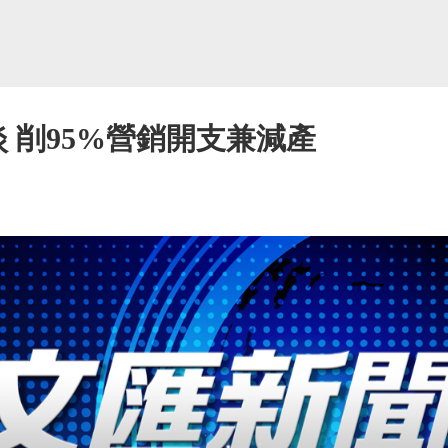
量慘淡 削95%營銷開支兼減產