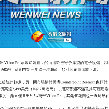
Vision Pro頭戴式裝置，然而這款被寄予厚望的電子設備
削減超過95%，計劃在新一年進一步減產，預計其銷量還將下滑。
上述統計數據，另一間市場情報機構Counterpoint Researc
o每款售價高達3,499美元（約2.7萬港元），用家普遍不滿意其
，蘋果僅售出約5.4萬部Vision Pro，其銷售範圍也一直局限
後發布一款更平價的Vision Pro，但公司已經暫停新一