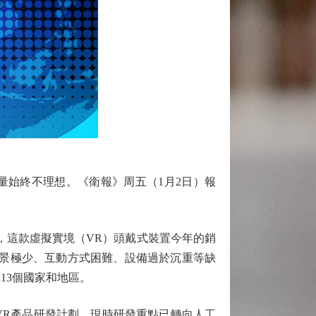
，銷量始終不理想。《衛報》周五（1月2日）報
h也預計，這款虛擬實境（VR）頭戴式裝置今年的銷
可應用場景極少、互動方式困難、設備過於沉重等缺
在13個國家和地區。
代VR產品研發計劃，現時研發重點已轉向人工