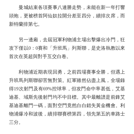
曼城結束各項賽事八連勝走勢，未能在新一年打響
頭炮，更被榜首阿仙奴拉開分差至四分，續排次席，而
新特蘭排第七。
另一邊廂，去屆冠軍利物浦主場出擊爆出冷門，狂
攻下僅以0：0賽和「升班馬」列斯聯，是史洛執教以來
首次在英超與對手互交白卷。
利物浦近期表現回勇，之前四場賽事全勝，但遇上
升班馬列斯聯卻苦無對策。紅軍雖然佔盡上風，全場錄
得19次射門及有69%控球率，但攻門命中率甚低，艾基
迪基、域斯先後射門均不中目標。其中最離譜是前鋒艾
基迪基離門一碼，面對空門竟然白白錯失黃金機會。利
物浦爆冷和波後，續排聯賽榜第四，領先第五的車路士
三分。