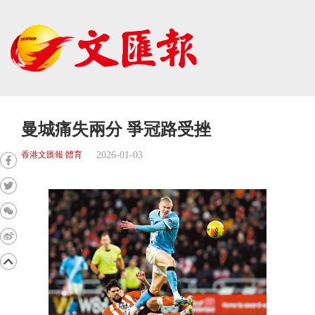
曼城痛失兩分 爭冠路受挫
2026-01-03
香港文匯報 體育