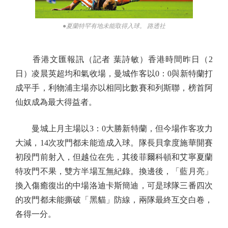
●夏蘭特罕有地未能取得入球。 路透社
香港文匯報訊（記者 葉詩敏）香港時間昨日（2
日）凌晨英超均和氣收場，曼城作客以0：0與新特蘭打
成平手，利物浦主場亦以相同比數賽和列斯聯，榜首阿
仙奴成為最大得益者。
曼城上月主場以3：0大勝新特蘭，但今場作客攻力
大減，14次攻門都未能造成入球。隊長貝拿度施華開賽
初段門前射入，但越位在先，其後菲爾科頓和艾寧夏蘭
特攻門不果，雙方半場互無紀錄。換邊後，「藍月亮」
換入傷癒復出的中場洛迪卡斯簡迪，可是球隊三番四次
的攻門都未能撕破「黑貓」防線，兩隊最終互交白卷，
各得一分。