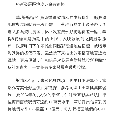
料新發展區地皮亦會有追捧
華坊諮詢評估資深董事梁沛泓向本報指出，彩興路
地皮與港鐵站有一段距離，上落步行均要十多分鐘，周
邊又多為資助房屋，比上次荃灣永順街地皮差一點，獲
得8份標書是預期中的上限，反映發展商之間競爭激
烈。政府昨日下午即推出同區彩霞道地皮招標，或暗示
彩興路的標價不俗。雖然接下來推出的兩幅官地更近港
鐵站，更為優質，但相信是次發展商對於競投彩興路地
皮並無留力，事實亦有多家發展商參與投標。
梁沛泓估計，未來彩興路項目將主打兩房單位，當
然亦有其他類型供買家選擇。參考同區由王新興集團發
展、於2024年9月入伙的泰峯，估計未來彩興路項目單
位實用面積呎價可達約1.6萬元水平。華坊諮詢估算彩興
路地價介乎15.6億至16.3億元，每方呎樓面地價約4,200