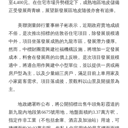
至4,400元。在住宅市場升勢穩定下，成熟地區地皮儲備
正受發展商青睞，展望新發展區地皮隨後亦會有追捧。
美聯測量師行董事林子彬表示，近期政府賣地成績
不俗，是次推出招標的佐敦谷住宅項目，除發展規模適
中外，項目坐落發展成熟的九龍市區，發展潛力優厚。
然而，中標財團需興建社福機構設施，將增加一定發展
成本，料會在發展商的出價上反映。是次項目發展規模
適中，將適合用作興建中小型單位，並以提供一房或兩
房戶型為主，以及少量細三房戶，滿足目前上車用家及
小家庭客需求。項目落成後，景觀料以山景及開揚景為
主。
地政總署昨公布，將公開招標出售牛頭角彩霞道的
新九龍內地段第6675號用地，地盤面積約3.37萬方呎，
指定作非工業（不包括倉庫、酒店及加油站）用途，可