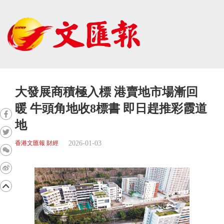
大發展商積極入標 港賣地市場漸回
暖 牛頭角地收8標書 即日趕推彩霞道
地
2026-01-03
香港文匯報 財經