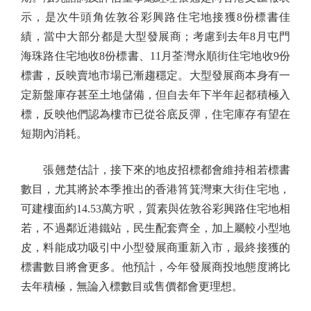
示，是次牛頭角佐敦谷彩興路住宅地接獲8份標書佳
績，當中大部分都是大型發展商；考慮到去年8月屯門
海珠路住宅地收8份標書、11月荃灣永順街住宅地收9份
標書，反映賣地市場已漸趨穩定。大型發展商本身有一
定新盤庫存甚至土地儲備，但自去年下半年起都積極入
標，反映他們認為樓市已從谷底反彈，住宅庫存有望在
短期內消耗。
張翹楚估計，接下來的地皮招標都會維持相若標書
數目，尤其將於本季推出的香港筲箕灣東大街住宅地，
可建樓面約14.53萬方呎，質素與佐敦谷彩興路住宅地相
若，不過鄰近港鐵站，民生配套齊全，加上屬較小型地
皮，料能成功吸引中小型發展商重新入市，最終接獲的
標書數目將會更多。他預計，今年發展商投地態度將比
去年積極，無論入標數目或售價都會更理想。