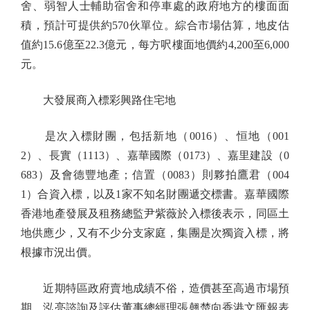
舍、弱智人士輔助宿舍和停車處的政府地方的樓面面
積，預計可提供約570伙單位。綜合市場估算，地皮估
值約15.6億至22.3億元，每方呎樓面地價約4,200至6,000
元。
大發展商入標彩興路住宅地
是次入標財團，包括新地（0016）、恒地（001
2）、長實（1113）、嘉華國際（0173）、嘉里建設（0
683）及會德豐地產；信置（0083）則夥拍鷹君（004
1）合資入標，以及1家不知名財團遞交標書。嘉華國際
香港地產發展及租務總監尹紫薇於入標後表示，同區土
地供應少，又有不少分支家庭，集團是次獨資入標，將
根據市況出價。
近期特區政府賣地成績不俗，造價甚至高過市場預
期。泓亮諮詢及評估董事總經理張翹楚向香港文匯報表