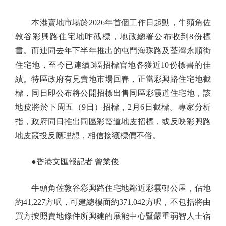
本港賣地市場於2026年首個工作日起動，牛頭角佐
敦谷彩興路住宅地昨截標，地政總署公布收到8份標
書。而連同去年下半年推出的屯門海珠路及荃灣永順街
住宅地，至今已連續3幅招標官地各獲近10份標書的佳
績。特區政府有見賣地市場回春，正當彩興路住宅地截
標，同日即公布將公開招標出售同區彩霞道住宅地，該
地皮將於下周五（9日）招標，2月6日截標。專家分析
指，政府同日推出同區彩霞道地皮招標，或反映彩興路
地皮競投反應理想，相信接獲標價不俗。
●香港文匯報記者 曾業俊
牛頭角佐敦谷彩興路住宅地鄰近彩雲邨公屋，佔地
約41,227方呎，可建總樓面約371,042方呎，不包括將由
買方按照賣地條件所興建的展能中心暨嚴重弱智人士宿