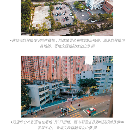
●佐敦谷彩興路住宅地昨截標，地政總署公布收到8份標書。圖為彩興路項
目地盤。香港文匯報記者北山彥 攝
●政府昨公布彩霞道住宅地1月9日招標。圖為彩霞道香港海關訓練及青年
發展中心。 香港文匯報記者北山彥 攝