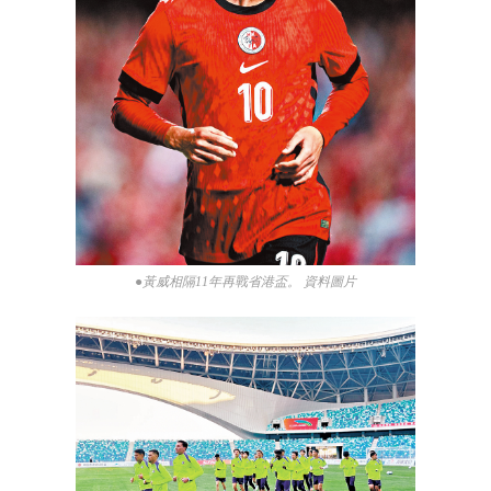
●黃威相隔11年再戰省港盃。 資料圖片