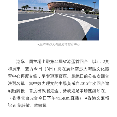
●廣州南沙大灣區文化體育中心
港隊上周主場出戰第44屆省港盃首回合，以2：2賽
和廣東，雙方今日（3日）將在廣州南沙大灣區文化體
育中心再度交鋒，爭奪冠軍寶座。足總日前公布次回合
決選名單，當中效力理文的中場黃威自2015年次回合遭
剷斷腳後，首度出戰省港盃，勢成港足爭勝關鍵所在。
（香港電台32台今日下午4:15p.m.直播） ●香港文匯報
記者 葉詩敏、敖敏輝