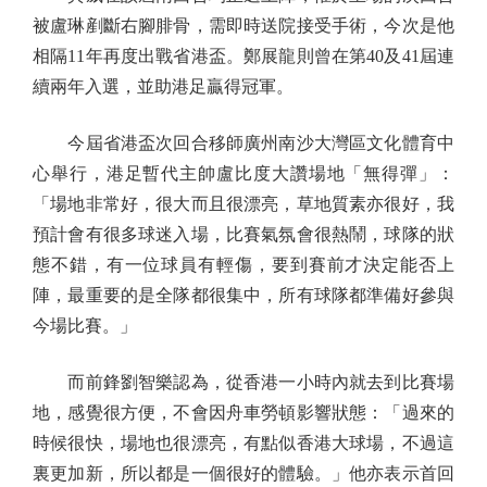
被盧琳剷斷右腳腓骨，需即時送院接受手術，今次是他
相隔11年再度出戰省港盃。鄭展龍則曾在第40及41屆連
續兩年入選，並助港足贏得冠軍。
今屆省港盃次回合移師廣州南沙大灣區文化體育中
心舉行，港足暫代主帥盧比度大讚場地「無得彈」：
「場地非常好，很大而且很漂亮，草地質素亦很好，我
預計會有很多球迷入場，比賽氣氛會很熱鬧，球隊的狀
態不錯，有一位球員有輕傷，要到賽前才決定能否上
陣，最重要的是全隊都很集中，所有球隊都準備好參與
今場比賽。」
而前鋒劉智樂認為，從香港一小時內就去到比賽場
地，感覺很方便，不會因舟車勞頓影響狀態：「過來的
時候很快，場地也很漂亮，有點似香港大球場，不過這
裏更加新，所以都是一個很好的體驗。」他亦表示首回