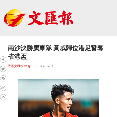
南沙決勝廣東隊 黃威歸位港足誓奪
省港盃
2026-01-03
香港文匯報 體育