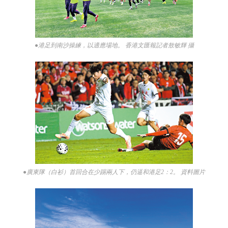
●港足到南沙操練，以適應場地。 香港文匯報記者敖敏輝 攝
●廣東隊（白衫）首回合在少踢兩人下，仍逼和港足2：2。 資料圖片