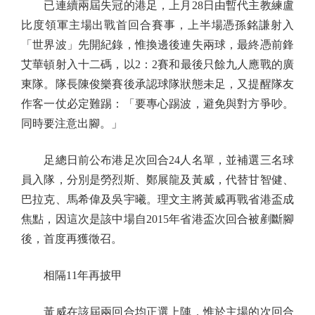
已連續兩屆失冠的港足，上月28日由暫代主教練盧
比度領軍主場出戰首回合賽事，上半場憑孫銘謙射入
「世界波」先開紀錄，惟換邊後連失兩球，最終憑前鋒
艾華頓射入十二碼，以2：2賽和最後只餘九人應戰的廣
東隊。隊長陳俊樂賽後承認球隊狀態未足，又提醒隊友
作客一仗必定難踢：「要專心踢波，避免與對方爭吵。
同時要注意出腳。」
足總日前公布港足次回合24人名單，並補選三名球
員入隊，分別是勞烈斯、鄭展龍及黃威，代替甘智健、
巴拉克、馬希偉及吳宇曦。理文主將黃威再戰省港盃成
焦點，因這次是該中場自2015年省港盃次回合被剷斷腳
後，首度再獲徵召。
相隔11年再披甲
黃威在該屆兩回合均正選上陣，惟於主場的次回合