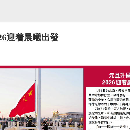
026迎着晨曦出發