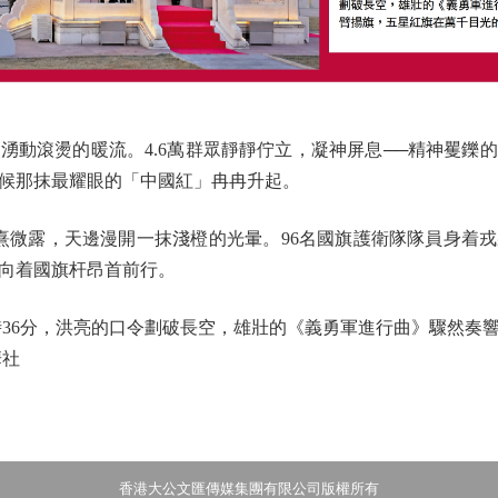
動滾燙的暖流。4.6萬群眾靜靜佇立，凝神屏息──精神矍鑠
候那抹最耀眼的「中國紅」冉冉升起。
微露，天邊漫開一抹淺橙的光暈。96名國旗護衛隊隊員身着
向着國旗杆昂首前行。
36分，洪亮的口令劃破長空，雄壯的《義勇軍進行曲》驟然奏
華社
香港大公文匯傳媒集團有限公司版權所有