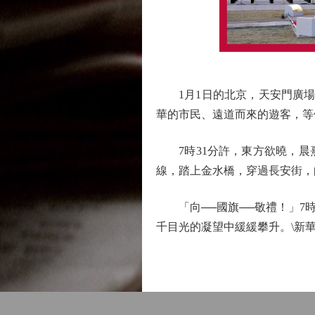
1月1日的北京，天安門廣場湧
華的市民、遠道而來的遊客，等
7時31分許，東方欲曉，晨熹
線，踏上金水橋，穿過長安街，
「向──國旗──敬禮！」7時
千目光的凝望中緩緩攀升。\新