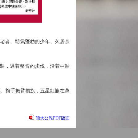
的老者、朝氣蓬勃的少年、久居京
戎裝，邁着整齊的步伐，沿着中軸
響。旗手振臂揚旗，五星紅旗在萬
讀大公報PDF版面