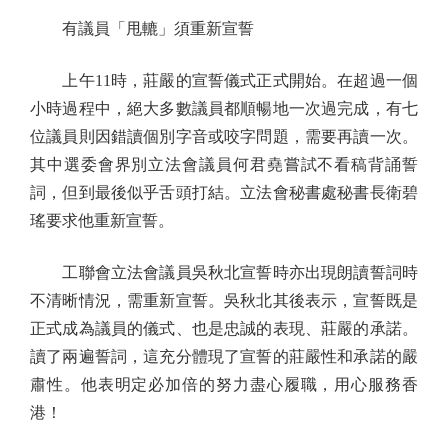
有議員「甩轆」須重新宣誓
上午11時，莊嚴的宣誓儀式正式開始。在超過一個
小時過程中，絕大多數議員都順暢地一次過完成，有七
位議員則因錯讀個別字音或咬字問題，需要再讀一次。
其中選委會界別立法會議員何君堯嘗試不看稿背誦誓
詞，但到最後似乎舌頭打結。立法會秘書處秘書長衛碧
瑤要求他重新宣誓。
工聯會立法會議員吳秋北宣誓時亦出現朗讀誓詞時
不清晰情況，需重新宣誓。吳秋北其後表示，宣誓既是
正式成為議員的儀式、也是忠誠的表現、莊嚴的承諾。
讀了兩遍誓詞，這充分體現了宣誓的莊嚴性和承諾的嚴
肅性。他表明定必加倍的努力盡心履職，用心服務香
港！