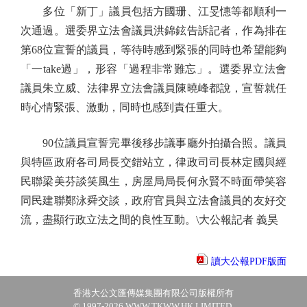
多位「新丁」議員包括方國珊、江旻憓等都順利一
次通過。選委界立法會議員洪錦鉉告訴記者，作為排在
第68位宣誓的議員，等待時感到緊張的同時也希望能夠
「一take過」，形容「過程非常難忘」。選委界立法會
議員朱立威、法律界立法會議員陳曉峰都說，宣誓就任
時心情緊張、激動，同時也感到責任重大。
90位議員宣誓完畢後移步議事廳外拍攝合照。議員
與特區政府各司局長交錯站立，律政司司長林定國與經
民聯梁美芬談笑風生，房屋局局長何永賢不時面帶笑容
同民建聯鄭泳舜交談，政府官員與立法會議員的友好交
流，盡顯行政立法之間的良性互動。\大公報記者 義昊
讀大公報PDF版面
香港大公文匯傳媒集團有限公司版權所有
© 1997-2026 WWW.TKWW.HK LIMITED.