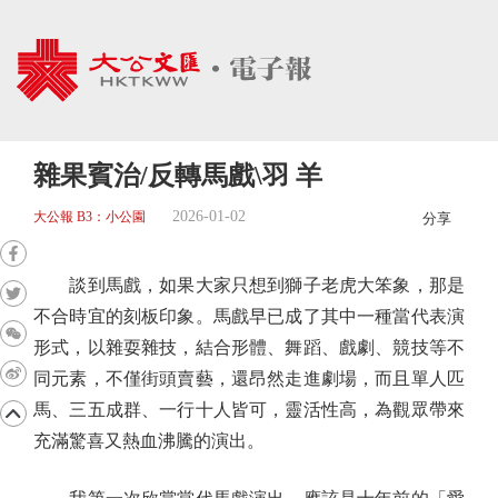
雜果賓治/反轉馬戲\羽 羊
2026-01-02
大公報 B3：小公園
分享
談到馬戲，如果大家只想到獅子老虎大笨象，那是
不合時宜的刻板印象。馬戲早已成了其中一種當代表演
形式，以雜耍雜技，結合形體、舞蹈、戲劇、競技等不
同元素，不僅街頭賣藝，還昂然走進劇場，而且單人匹
馬、三五成群、一行十人皆可，靈活性高，為觀眾帶來
充滿驚喜又熱血沸騰的演出。