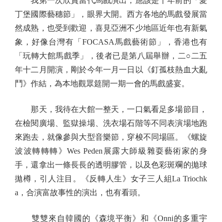
我第一次欣賞當代馬戲演出，應該是十年前的「愛
丁堡國際藝穗節」，眼界大開。西方各地的馬戲發展當
然成熟，也受到歡迎，喜見亞洲不少地區近年也有新氣
象，好像台灣有「FOCASA馬戲藝術節」，香港也有
「玩轉大館馬戲季」，後者已是第八屆舉辦，二○二五
年十二月開演，剛於今年一月一日以《釘孤枝熱血大亂
鬥》作結，為本地觀眾筵開一期一會的馬戲盛宴。
那天，我待在大館一整天，一口氣看足多場節目，
在檢閱廣場、監獄操場、洗衣場石階等不同表演場地跑
來跑去，就像參與大型音樂節，穿梭不同場區。《螺旋
波波轉轉轉》Wes Peden展露大師級雜耍藝術家的身
手，還拿出一條長長的透明膠管，以及色彩斑斕的拋球
拋樽，引人注目。《反轉人生》女子三人組La Triochk
a，合演富故事性的演出，也有看頭。
雙雙來自韓國的《森境平衡》和《Onni的多重宇