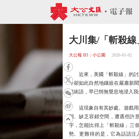
大川集/「斬殺線
大公報 B3：小公園
2026-01-02
近來，美國「斬殺線」的討論
今卻如此自然地鑲嵌在嚴肅新聞
戲術語，早已悄無聲息地浸入我
這現象自有其妙處。遊戲用語
弱、缺乏容錯空間，遭遇些許
字，怎能比得上「斬殺線」三
勢。更難得的是，它為話語注入