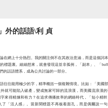
」外的話語\利 貞
在網上十分熱烈。我的關注倒不在其政治意涵，而是這個詞本
的標題裏。細細想來，就會發現這並非孤例，「副本」、「buf
們的話語體系，成為公共討論的一部分。
往往能用極少的字，精準概括一個複雜情境。比如：「美國部
意外就可能陷入破產，變成無家可歸的流浪漢，而美國流浪漢的
個字來得精煉和有力？在追求傳播效率的網絡時代，「短小精幹
了「活人感」。當新聞標題不再板着面孔，而是偶爾說一句「