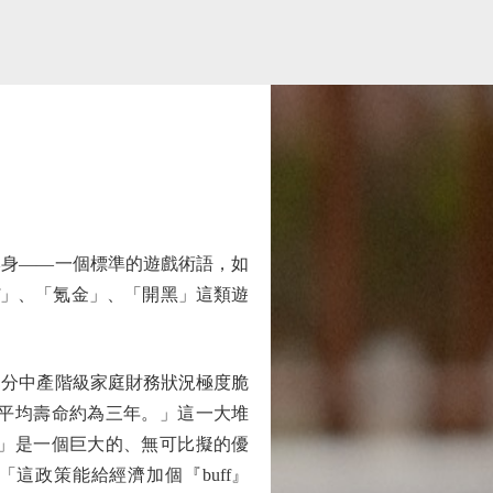
身——一個標準的遊戲術語，如
f」、「氪金」、「開黑」這類遊
分中產階級家庭財務狀況極度脆
平均壽命約為三年。」這一大堆
」是一個巨大的、無可比擬的優
這政策能給經濟加個『buff』