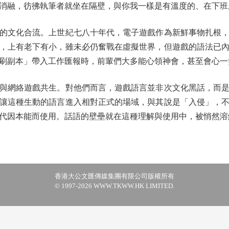
消融，彷彿執筆者就坐在隔壁，與你我一樣是有溫度的、在下班
文化合流。上世紀七八十年代，電子遊戲作為新鮮事物扎根，
，上有老下有小，雖未必仍奮戰在虛擬世界，但遊戲的語法已
刷副本」帶入工作匯報時，前輩們大多能心領神會，甚至會心一
網絡遊戲共生。對他們而言，遊戲語言並非次文化黑話，而是
讓這種生動的語言進入相對正式的場域，與其說是「入侵」，
代因本能而使用。話語的壁壘就在這種理解與使用中，被悄然溶
香港大公文匯傳媒集團有限公司版權所有
© 1997-2026 WWW.TKWW.HK LIMITED.