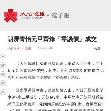
朗屏青怡元旦齊錄「零議價」成交
2026-01-02
大公報 A15：地產
分享
【大公報訊】樓市升勢延續，甫踏入2026年，二手
私宅即連環錄得成交，其中元朗朗屏8號及青衣青怡花
園分別有兩房單位獲買家「零議價」承接。
買家憂遲買更貴，紛紛加快入市，昨日元旦假期至
少錄7宗二手成交，元朗佔2宗。中原地產元朗區域營業
經理王勤學表示，元朗朗屏8號2座中層H室，實用面積4