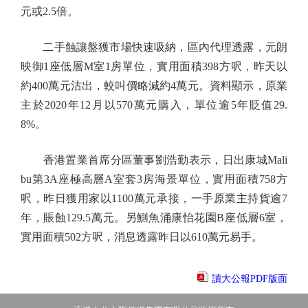
元或2.5倍。
二手蝕讓盤獲市場快速吸納，區內代理透露，元朗
映御1座低層M室1房單位，實用面積398方呎，昨天以
約400萬元沽出，較叫價略減約4萬元。資料顯示，原業
主於2020年12月以570萬元購入，單位逾5年貶值29.
8%。
香港置業首席分區董事劉浩勤表示，日出康城Mali
bu第3A座極高層A室套3房海景單位，實用面積758方
呎，昨日獲用家以1100萬元承接，一手原業主持貨逾7
年，賬蝕129.5萬元。另鰂魚涌康怡花園B座低層6室，
實用面積502方呎，消息透露昨日以610萬元易手。
讀大公報PDF版面