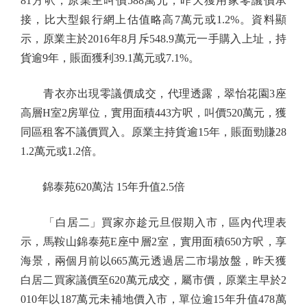
81方呎，原業主叫價588萬元，昨天獲用家零議價承
接，比大型銀行網上估值略高7萬元或1.2%。資料顯
示，原業主於2016年8月斥548.9萬元一手購入上址，持
貨逾9年，賬面獲利39.1萬元或7.1%。
青衣亦出現零議價成交，代理透露，翠怡花園3座
高層H室2房單位，實用面積443方呎，叫價520萬元，獲
同區租客不議價買入。原業主持貨逾15年，賬面勁賺28
1.2萬元或1.2倍。
錦泰苑620萬沽 15年升值2.5倍
「白居二」買家亦趁元旦假期入市，區內代理表
示，馬鞍山錦泰苑E座中層2室，實用面積650方呎，享
海景，兩個月前以665萬元透過居二市場放盤，昨天獲
白居二買家議價至620萬元成交，屬市價，原業主早於2
010年以187萬元未補地價入市，單位逾15年升值478萬