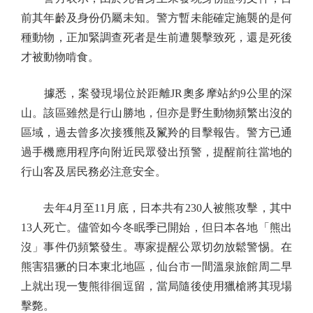
前其年齡及身份仍屬未知。警方暫未能確定施襲的是何
種動物，正加緊調查死者是生前遭襲擊致死，還是死後
才被動物啃食。
據悉，案發現場位於距離JR奧多摩站約9公里的深
山。該區雖然是行山勝地，但亦是野生動物頻繁出沒的
區域，過去曾多次接獲熊及鬣羚的目擊報告。警方已通
過手機應用程序向附近民眾發出預警，提醒前往當地的
行山客及居民務必注意安全。
去年4月至11月底，日本共有230人被熊攻擊，其中
13人死亡。儘管如今冬眠季已開始，但日本各地「熊出
沒」事件仍頻繁發生。專家提醒公眾切勿放鬆警惕。在
熊害猖獗的日本東北地區，仙台市一間溫泉旅館周二早
上就出現一隻熊徘徊逗留，當局隨後使用獵槍將其現場
擊斃。