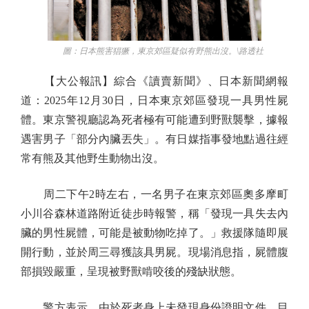
圖：日本熊害猖獗，東京郊區疑似有野熊出沒。\路透社
【大公報訊】綜合《讀賣新聞》、日本新聞網報
道：2025年12月30日，日本東京郊區發現一具男性屍
體。東京警視廳認為死者極有可能遭到野獸襲擊，據報
遇害男子「部分內臟丟失」。有日媒指事發地點過往經
常有熊及其他野生動物出沒。
周二下午2時左右，一名男子在東京郊區奧多摩町
小川谷森林道路附近徒步時報警，稱「發現一具失去內
臟的男性屍體，可能是被動物吃掉了。」救援隊隨即展
開行動，並於周三尋獲該具男屍。現場消息指，屍體腹
部損毀嚴重，呈現被野獸啃咬後的殘缺狀態。
警方表示，由於死者身上未發現身份證明文件，目