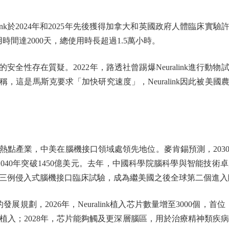
nk於2024年和2025年先後獲得加拿大和英國政府人體臨床實驗許
使用時間達2000天，總使用時長超過1.5萬小時。
的安全性存在質疑。2022年，路透社曾踢爆Neuralink進行動物
稱，這是馬斯克要求「加快研究速度」，Neuralink因此被美
產業，中美在腦機接口領域處領先地位。麥肯錫預測，203
2040年突破1450億美元。去年，中國科學院腦科學與智能技
三例侵入式腦機接口臨床試驗，成為繼美國之後全球第二個進入
劃，2026年，Neuralink植入芯片數量增至3000個，首
植入；2028年，芯片能夠觸及更深層腦區，用於治療精神類疾