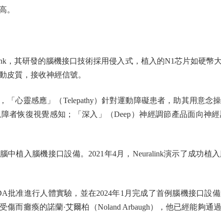
高。
alink，其研發的腦機接口技術採用侵入式，植入的N1芯片如硬幣
動皮質，接收神經信號。
品，「心靈感應」（Telepathy）針對運動障礙患者，助其用
力於幫助視障者恢復視覺感知；「深入」（Deep）神經調節產品面向
在豬腦中植入腦機接口設備。2021年4月，Neuralink演示了
美國FDA批准進行人體實驗，並在2024年1月完成了首例腦機接
傷而癱瘓的諾蘭·艾爾柏（Noland Arbaugh），他已經能