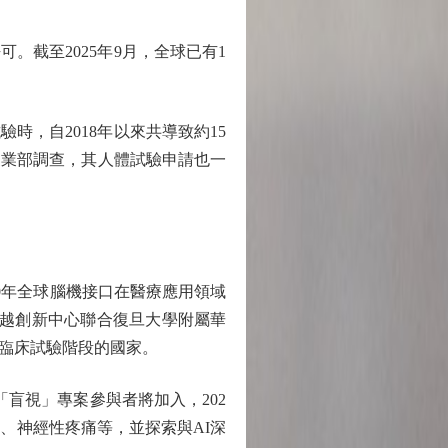
可。截至2025年9月，全球已有1
試驗時，自2018年以來共導致約15
國農業部調查，其人體試驗申請也一
0年全球腦機接口在醫療應用領域
術卓越創新中心聯合復旦大學附屬華
臨床試驗階段的國家。
位「盲視」專案參與者將加入，202
病、神經性疼痛等，並探索與AI深