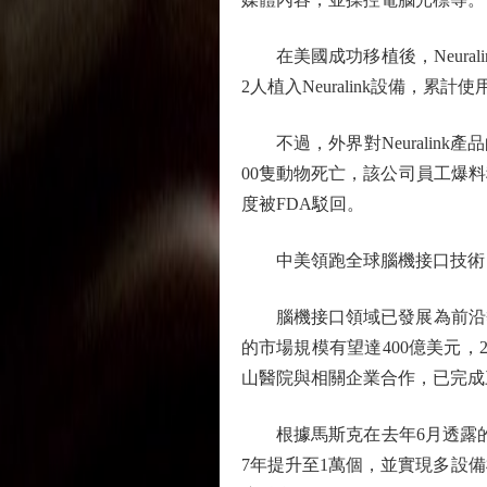
在美國成功移植後，Neurali
2人植入Neuralink設備，累計
不過，外界對Neuralink產品
00隻動物死亡，該公司員工爆料
度被FDA駁回。
中美領跑全球腦機接口技術
腦機接口領域已發展為前沿熱點
的市場規模有望達400億美元，
山醫院與相關企業合作，已完成
根據馬斯克在去年6月透露的發展規
7年提升至1萬個，並實現多設備