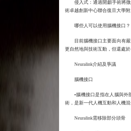
侵入式：通過開顱手術將微絲電
術卓越創新中心聯合復旦大學附
哪些人可以使用腦機接口？
目前腦機接口主要面向有嚴重
更自然地與技術互動，但還處於
Neuralink介紹及爭議
腦機接口
•腦機接口是指在人腦與外部
術，是新一代人機互動和人機混
Neuralink需移除部分頭骨