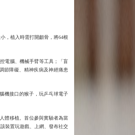
大小，植入時需打開顱骨，將64根
意念操控電腦、機械手臂等工具；「盲
神經調節障礙、精神疾病及神經痛患
成功植入腦機接口的猴子，玩乒乓球電子
口設備人體移植。首位參與實驗者為當
夠通過該裝置玩遊戲、上網、發布社交