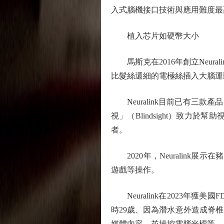
入式腦機接口技術與應用難度最
植入芯片如硬幣大小
馬斯克在2016年創立Neur
比髮絲還細的電極絲插入大腦運
Neuralink目前已有三款產
視」（Blindsight）致
者。
2020年，Neuralink展示
遊戲等操作。
Neuralink在2023年獲
時29歲、因為潛水意外造成脊椎受
媒體內容，並操控電腦光標等。