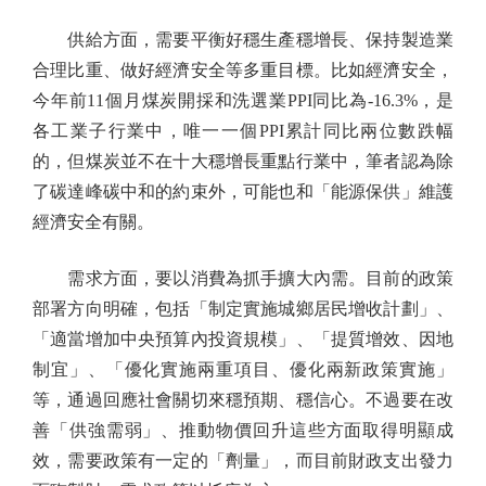
供給方面，需要平衡好穩生產穩增長、保持製造業
合理比重、做好經濟安全等多重目標。比如經濟安全，
今年前11個月煤炭開採和洗選業PPI同比為-16.3%，是
各工業子行業中，唯一一個PPI累計同比兩位數跌幅
的，但煤炭並不在十大穩增長重點行業中，筆者認為除
了碳達峰碳中和的約束外，可能也和「能源保供」維護
經濟安全有關。
需求方面，要以消費為抓手擴大內需。目前的政策
部署方向明確，包括「制定實施城鄉居民增收計劃」、
「適當增加中央預算內投資規模」、「提質增效、因地
制宜」、「優化實施兩重項目、優化兩新政策實施」
等，通過回應社會關切來穩預期、穩信心。不過要在改
善「供強需弱」、推動物價回升這些方面取得明顯成
效，需要政策有一定的「劑量」，而目前財政支出發力