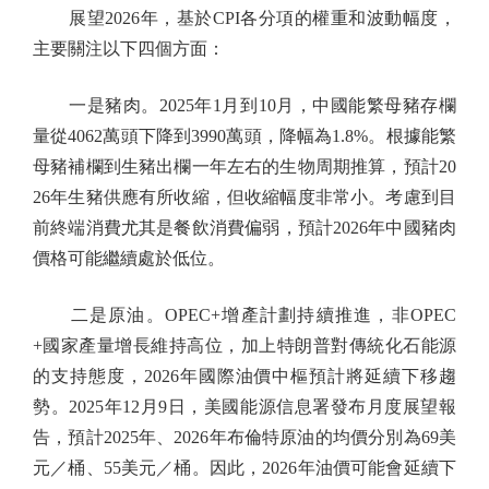
展望2026年，基於CPI各分項的權重和波動幅度，
主要關注以下四個方面：
一是豬肉。2025年1月到10月，中國能繁母豬存欄
量從4062萬頭下降到3990萬頭，降幅為1.8%。根據能繁
母豬補欄到生豬出欄一年左右的生物周期推算，預計20
26年生豬供應有所收縮，但收縮幅度非常小。考慮到目
前終端消費尤其是餐飲消費偏弱，預計2026年中國豬肉
價格可能繼續處於低位。
二是原油。OPEC+增產計劃持續推進，非OPEC
+國家產量增長維持高位，加上特朗普對傳統化石能源
的支持態度，2026年國際油價中樞預計將延續下移趨
勢。2025年12月9日，美國能源信息署發布月度展望報
告，預計2025年、2026年布倫特原油的均價分別為69美
元／桶、55美元／桶。因此，2026年油價可能會延續下