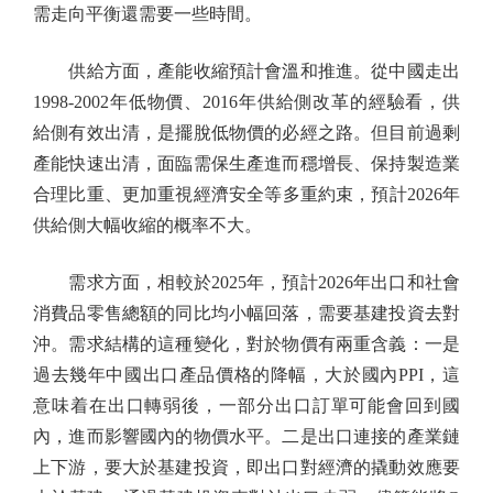
需走向平衡還需要一些時間。
供給方面，產能收縮預計會溫和推進。從中國走出
1998-2002年低物價、2016年供給側改革的經驗看，供
給側有效出清，是擺脫低物價的必經之路。但目前過剩
產能快速出清，面臨需保生產進而穩增長、保持製造業
合理比重、更加重視經濟安全等多重約束，預計2026年
供給側大幅收縮的概率不大。
需求方面，相較於2025年，預計2026年出口和社會
消費品零售總額的同比均小幅回落，需要基建投資去對
沖。需求結構的這種變化，對於物價有兩重含義：一是
過去幾年中國出口產品價格的降幅，大於國內PPI，這
意味着在出口轉弱後，一部分出口訂單可能會回到國
內，進而影響國內的物價水平。二是出口連接的產業鏈
上下游，要大於基建投資，即出口對經濟的撬動效應要