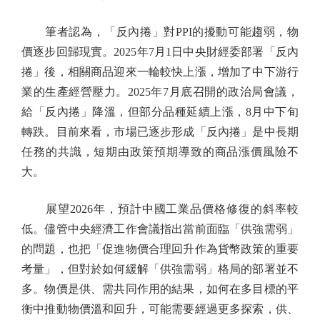
筆者認為，「反內捲」對PPI的擾動可能趨弱，物
價逐步回歸現實。2025年7月1日中央財經委部署「反內
捲」後，相關商品迎來一輪較快上漲，增加了中下游行
業的生產經營壓力。2025年7月底召開的政治局會議，
給「反內捲」降溫，但部分品種延續上漲，8月中下旬
轉跌。目前來看，市場已逐步形成「反內捲」是中長期
任務的共識，短期由政策預期導致的商品漲價風險不
大。
展望2026年，預計中國工業品價格修復的斜率較
低。儘管中央經濟工作會議指出當前面臨「供強需弱」
的問題，也把「促進物價合理回升作為貨幣政策的重要
考量」，但對於如何緩解「供強需弱」格局的部署並不
多。物價是供、需共同作用的結果，如何在多目標的平
衡中推動物價溫和回升，可能需要經過更多探索，供、