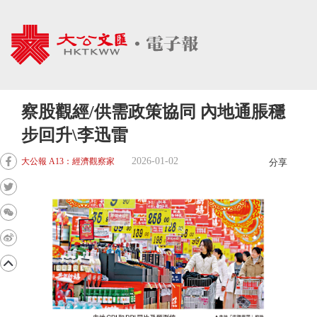
察股觀經/供需政策協同 內地通脹穩
步回升\李迅雷
2026-01-02
大公報 A13：經濟觀察家
分享