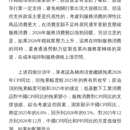
作為穩增長的重要抓手，財政資金有望給予餐飲、旅遊
等行業一定支持，避免相關行業出現大規模出清。但這
些支持政策主要是托底性的，考慮到服務消費的彈性比
商品消費更大，在消費意願不足時居民通常更願意壓縮
服務消費，2026年服務消費難以強勁回暖。另須注意的
是，如果2026年穩就業壓力上升，這將在抑制服務消費
的同時，還會通過勞動力從製造業向服務業轉移的渠
道，在成本端抑制服務價格上漲空間。
上述四個分項中，筆者認為豬肉項會繼續拖累2026
年CPI同比，但拖累幅度較2025年的將有所收窄；原油
項的拖累幅度可能和2025年的接近；低基數下工業消費
品對中國CPI同比的拖累變小；服務消費對CPI同比的支
撐放緩。綜合考慮這些因素，測算顯示中國CPI同比，
將從2025年的0.0%，回升到2026年的0.5%。對2025年12
月到2026年12月，中國CPI同比和PPI同比的月度值做預
測，結果如配圖所示。