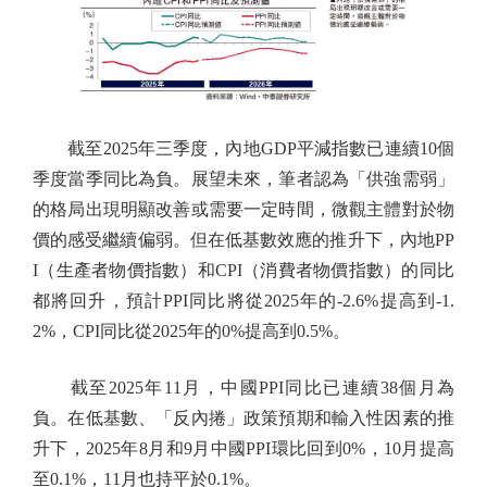
截至2025年三季度，內地GDP平減指數已連續10個
季度當季同比為負。展望未來，筆者認為「供強需弱」
的格局出現明顯改善或需要一定時間，微觀主體對於物
價的感受繼續偏弱。但在低基數效應的推升下，內地PP
I（生產者物價指數）和CPI（消費者物價指數）的同比
都將回升，預計PPI同比將從2025年的-2.6%提高到-1.
2%，CPI同比從2025年的0%提高到0.5%。
截至2025年11月，中國PPI同比已連續38個月為
負。在低基數、「反內捲」政策預期和輸入性因素的推
升下，2025年8月和9月中國PPI環比回到0%，10月提高
至0.1%，11月也持平於0.1%。