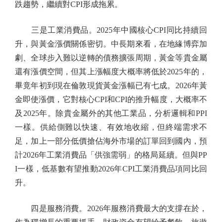
跌趨勢，繼續對CPI形成拖累。
三是工業消費品。2025年中國核心CPI同比持續回
升，與黃金漲價關係密切。中長期來看，在地緣博弈加
劇、全球步入難以逆轉的債務擴張周期，黃金等貴金屬
還有漲價空間，但其上漲幅度大概率將低於2025年的，
畢竟年初到現在倫敦現貨黃金漲幅已有七成。2026年黃
金即使漲價，它對核心CPI和CPI的推升幅度，大概率不
及2025年。除貴金屬外的其他工業品，分析邏輯和PPI
一樣。供給側難以快速、有效地收縮，但終端需求不
足，加上一部分低價搶佔海外市場的訂單回到國內，預
計2026年工業消費品「供強需弱」的格局延續。但與PP
I一樣，低基數有望推動2026年CPI工業消費品項同比回
升。
四是服務消費。2026年服務消費最大的支撐在於，