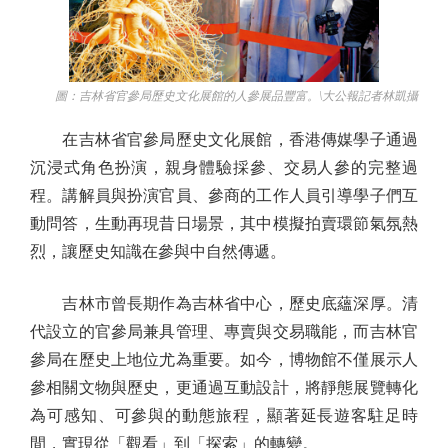
圖：吉林省官參局歷史文化展館的人參展品豐富。\大公報記者林凱攝
在吉林省官參局歷史文化展館，香港傳媒學子通過
沉浸式角色扮演，親身體驗採參、交易人參的完整過
程。講解員與扮演官員、參商的工作人員引導學子們互
動問答，生動再現昔日場景，其中模擬拍賣環節氣氛熱
烈，讓歷史知識在參與中自然傳遞。
吉林市曾長期作為吉林省中心，歷史底蘊深厚。清
代設立的官參局兼具管理、專賣與交易職能，而吉林官
參局在歷史上地位尤為重要。如今，博物館不僅展示人
參相關文物與歷史，更通過互動設計，將靜態展覽轉化
為可感知、可參與的動態旅程，顯著延長遊客駐足時
間，實現從「觀看」到「探索」的轉變。