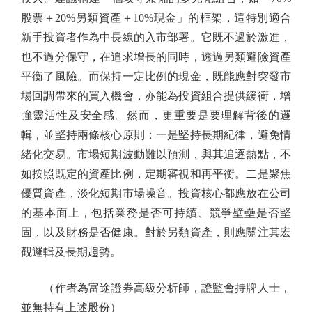
股票＋20%另類資產＋10%現金」的框架，這特別適合
新手投資者作為中長線的入市部署。它既不過於激進，
也不過分保守，在追求增長的同時，透過另類避險資產
平衡了風險。而保持一定比例的現金，既能應對突發市
場回調帶來的買入機會，亦能為投資組合提供緩衝，增
強靈活性及安全感。然而，更重要是要理解背後的邏
輯，並堅持兩條核心原則：一是堅持長期紀律，避免情
緒化交易。市場短期波動難以預測，與其追逐熱點，不
如按照既定的資產比例，定期審視和再平衡。二是聚焦
優質資產，淡化短期市場噪音。投資核心都應放在公司
的基本面上，包括業務是否可持續、競爭壁壘是否堅
固，以及財務是否健康。對於另類資產，則應關注其宏
觀邏輯及長期趨勢。
（作者為富途證券高級分析師，證監會持牌人士，
並無持有上述股份）