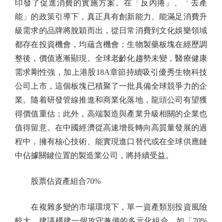
印發了促進消費的實施方案。在「反內捲」、「去產
能」的政策引導下，真正具有創新能力、能滿足消費升
級需求的品牌將脫穎而出，從日常消費到文化娛樂領域
都存在投資機會，均蘊含機會；生物製藥板塊在經歷調
整後，價值逐漸顯現。全球老齡化趨勢未變，醫療健康
需求剛性強，加上港股18A章節持續吸引優秀生物科技
公司上市，這個板塊已積聚了一批具備全球競爭力的企
業。隨着研發管線推進和商業化落地，龍頭公司有望獲
得價值重估；此外，高端製造與產業升級相關的企業也
值得留意。在中國經濟從高速增長轉向高質量發展的過
程中，擁有核心技術、能實現進口替代或在全球供應鏈
中佔據關鍵位置的製造業公司，將持續受益。
股票佔資產組合70%
在複雜多變的市場環境下，單一資產類別投資風險
較大。建議構建一個攻守兼備的多元化組合，如「70%