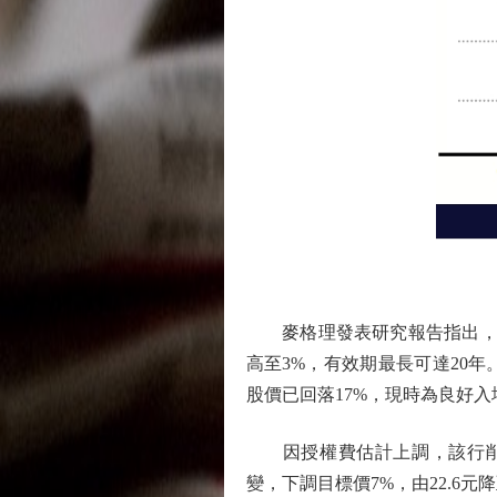
麥格理發表研究報告指出，美高梅
高至3%，有效期最長可達20
股價已回落17%，現時為良好入
因授權費估計上調，該行削美高梅中國
變，下調目標價7%，由22.6元