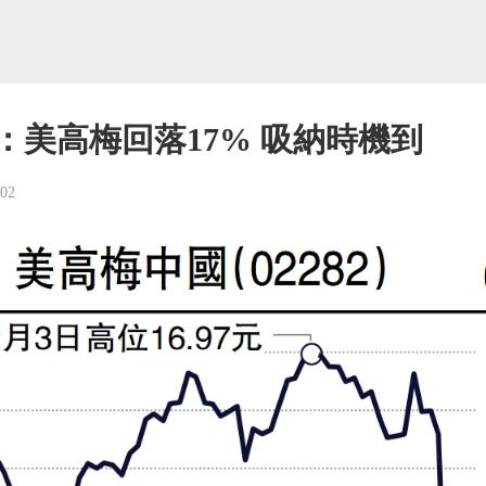
：美高梅回落17% 吸納時機到
-02