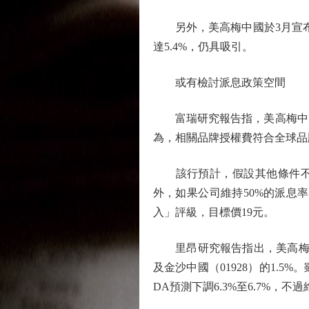
另外，美高梅中國於3月宣布將派
達5.4%，仍具吸引。
或有檢討派息政策空間
富瑞研究報告指，美高梅中國
為，相關品牌授權費符合全球品
該行預計，假設其他條件不變，
外，如果公司維持50%的派息率
入」評級，目標價19元。
里昂研究報告指出，美高梅中國由
及金沙中國（01928）的1.5%
DA預測下調6.3%至6.7%，不過