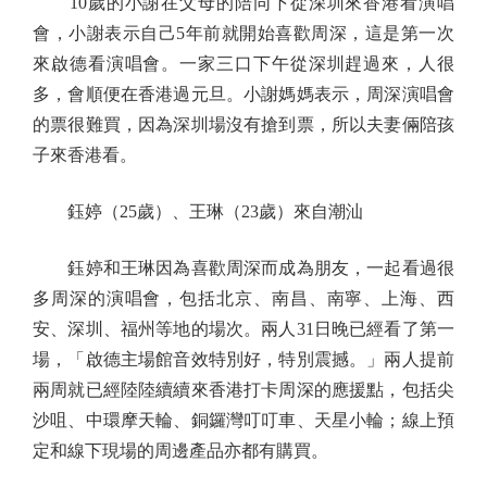
10歲的小謝在父母的陪同下從深圳來香港看演唱
會，小謝表示自己5年前就開始喜歡周深，這是第一次
來啟德看演唱會。一家三口下午從深圳趕過來，人很
多，會順便在香港過元旦。小謝媽媽表示，周深演唱會
的票很難買，因為深圳場沒有搶到票，所以夫妻倆陪孩
子來香港看。
鈺婷（25歲）、王琳（23歲）來自潮汕
鈺婷和王琳因為喜歡周深而成為朋友，一起看過很
多周深的演唱會，包括北京、南昌、南寧、上海、西
安、深圳、福州等地的場次。兩人31日晚已經看了第一
場，「啟德主場館音效特別好，特別震撼。」兩人提前
兩周就已經陸陸續續來香港打卡周深的應援點，包括尖
沙咀、中環摩天輪、銅鑼灣叮叮車、天星小輪；線上預
定和線下現場的周邊產品亦都有購買。