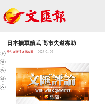
日本擴軍黷武 高市失道寡助
2026-01-02
香港文匯報 文匯論壇