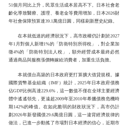
51個月同比上升，民眾生活成本居高不下。日本社會老
齡化導致醫療、護理、養老金等費用增加，日本2026財
年社會保障預算達39.1萬億日圓，同樣刷新歷史紀錄。
在本就低迷的經濟狀況下，高市政權仍計劃於2027
年1月對個人新增1%的「防衛特別所得稅」，對企業加
徵4%的「防衛特別法人稅」，額外經營成本最終必然
通過商品與服務漲價轉嫁給消費者，加重生活負擔。
本就債台高築的日本政府更打算擴大借貸規模。據
國際貨幣基金組織（IMF）統計，2025年日本政府債務
佔GDP比例高達229.6%，這一數值不僅在全球主要經濟
體中遙遙領先，更遠超2009年至2010年希臘債務危機時
期142%的峰值。在如此脆弱的財政狀況下，高市仍計
劃2026年新發國債29.6萬億日圓，這一違背經濟規律的
做法，已進一步動搖了市場對日本經濟的信心，近期市