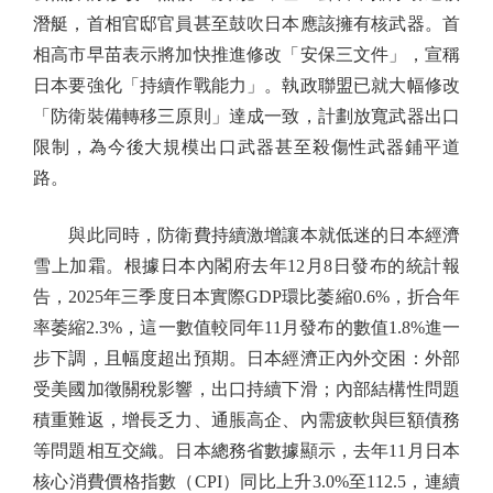
潛艇，首相官邸官員甚至鼓吹日本應該擁有核武器。首
相高市早苗表示將加快推進修改「安保三文件」，宣稱
日本要強化「持續作戰能力」。執政聯盟已就大幅修改
「防衛裝備轉移三原則」達成一致，計劃放寬武器出口
限制，為今後大規模出口武器甚至殺傷性武器鋪平道
路。
與此同時，防衛費持續激增讓本就低迷的日本經濟
雪上加霜。根據日本內閣府去年12月8日發布的統計報
告，2025年三季度日本實際GDP環比萎縮0.6%，折合年
率萎縮2.3%，這一數值較同年11月發布的數值1.8%進一
步下調，且幅度超出預期。日本經濟正內外交困：外部
受美國加徵關稅影響，出口持續下滑；內部結構性問題
積重難返，增長乏力、通脹高企、內需疲軟與巨額債務
等問題相互交織。日本總務省數據顯示，去年11月日本
核心消費價格指數（CPI）同比上升3.0%至112.5，連續