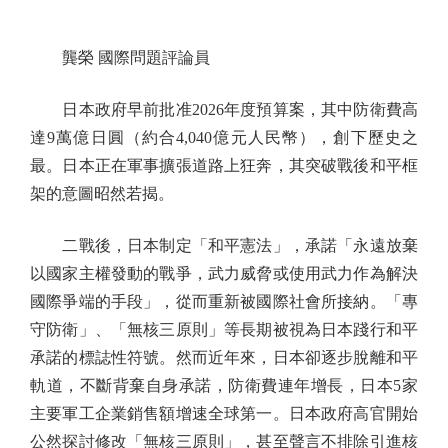
龔榮 國際問題評論員
日本政府早前批准2026年度預算案，其中防衛費高
達9萬億日圓（約合4,040億元人民幣），創下歷史之
最。日本正在軍事擴張道路上狂奔，其突破戰後和平框
架的意圖昭然若揭。
二戰後，日本制定「和平憲法」，承諾「永遠放棄
以國家主權發動的戰爭，武力威脅或使用武力作為解決
國際爭端的手段」，從而重新被國際社會所接納。「專
守防衛」、「無核三原則」等長期被視為日本踐行和平
承諾的標誌性符號。然而近年來，日本卻逐步脫離和平
軌道，不斷背棄自身承諾，防衛費連年增長，日本5家
主要軍工企業銷售額增速全球第一。日本政府高官開始
公然探討修改「無核三原則」，甚至聲言不排除引進核