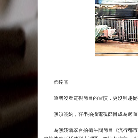
鄧達智
筆者沒看電視節目的習慣，更沒興趣從
無須簽約，客串拍攝電視節目成為退而不
為無綫翡翠台拍攝午間節目《流行都市》