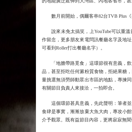
的地能廣泛延伸到大灣區、內地各省市，甚
數月前開始，偶爾客串82台TVB Plu
說來未免太搞笑，上YouTube可以重
作留念，更多朋友來電問訊餐廳名字及地址
可看到Roller打出餐廳名字）。
「地膽帶路覓食」這環節很有意義，飲食
品，甚至拒吃任何澱粉質食物，拒絕果糖，
量挑選無須勞師動眾出市區的地點，專揀同
有關節目負責人來接洽，一拍即合。
這個環節甚具意義，先此聲明：筆者並非
食肆是事實，漸漸放棄大魚大肉，專攻小館
介予觀眾。既有益節目內容，更將寂寂無聞