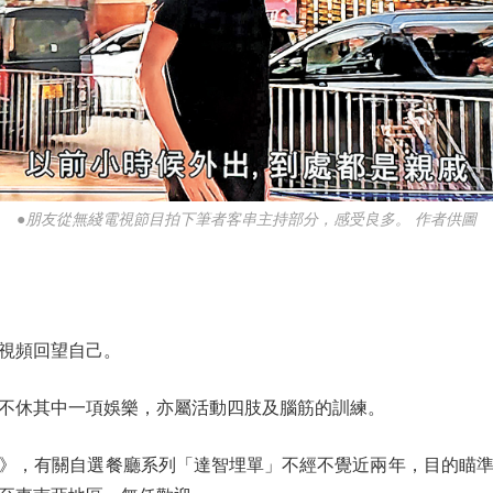
●朋友從無綫電視節目拍下筆者客串主持部分，感受良多。 作者供圖
視頻回望自己。
休其中一項娛樂，亦屬活動四肢及腦筋的訓練。
，有關自選餐廳系列「達智埋單」不經不覺近兩年，目的瞄準