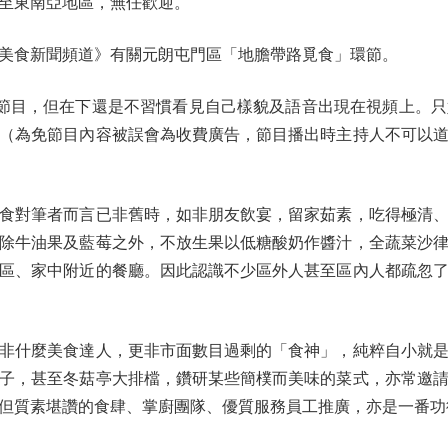
至東南亞地區，無任歡迎。
s《美食新聞頻道》有關元朗屯門區「地膽帶路覓食」環節。
溫節目，但在下還是不習慣看見自己樣貌及語音出現在視頻上。
（為免節目內容被誤會為收費廣告，節目播出時主持人不可以
對筆者而言已非舊時，如非朋友飲宴，留家茹素，吃得極清、
除牛油果及藍莓之外，不放生果以低糖酸奶作醬汁，全蔬菜沙
區、家中附近的餐廳。因此認識不少區外人甚至區內人都疏忽
什麼美食達人，更非市面數目過剩的「食神」，純粹自小就是
子，甚至冬菇亭大排檔，鑽研某些簡樸而美味的菜式，亦常邀
但質素堪讚的食肆、掌廚團隊、優質服務員工推廣，亦是一番功