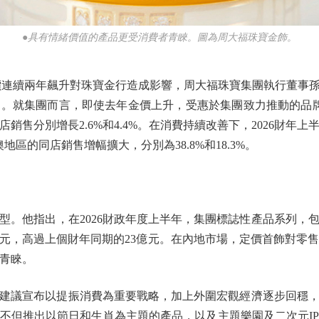
●具有情緒價值的產品更受消費者青睞。圖為周大福珠寶金飾。
連續兩年飆升對珠寶金行造成影響，周大福珠寶集團執行董事孫
。就集團而言，即使去年金價上升，受惠於集團致力推動的品牌轉
銷售分別增長2.6%和4.4%。在消費持續改善下，2026財年
澳地區的同店銷售增幅擴大，分別為38.8%和18.3%。
他指出，在2026財政年度上半年，集團標誌性產品系列，
元，高過上個財年同期的23億元。在內地市場，定價首飾對零售值
者青睞。
議宣布以提振消費為重要戰略，加上外圍宏觀經濟逐步回穩，
不但推出以節日和生肖為主題的產品，以及主題樂園及二次元IP