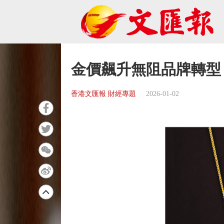
金價飆升無阻品牌轉型
香港文匯報 財經專題
2026-01-02