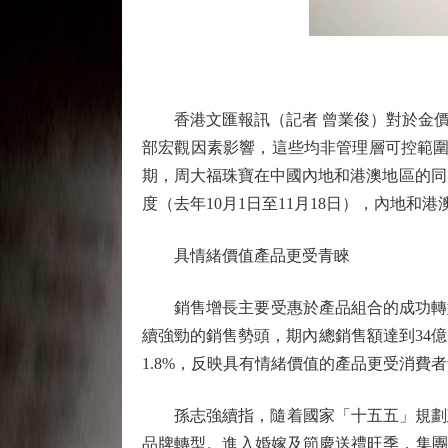
香港文匯報訊（記者 曾業俊）對於金價
部宏觀因素影響，這些均非管理層可控範圍
期，周大福珠寶在中國內地和港澳地區的同店
度（去年10月1日至11月18日），內地和港
具情緒價值產品更受青睞
銷售增長主要受惠於產品組合的成功轉型。
續強勁的銷售勢頭，期內總銷售額達到34億
1.8%，反映具有情緒價值的產品更受消費
孫志強續指，隨着國家「十五五」規劃建
品牌轉型。進入婚嫁及節慶送禮旺季，集團