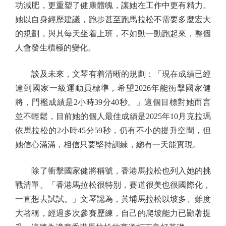
功減肥，更重塑了健康體魄，讓她在工作中更有精力。
她以自身經歷建議，跑步甚至跑馬拉松不需要多麼宏大
的規劃，與其每天坐着上班，不如動一動跑起來，整個
人會發生積極的變化。
談及未來，文琴有着清晰的規劃：「現在成績已經
達到國家一級運動員標準，希望2026年能衝擊國家健
將，門檻成績是2小時39分40秒。」這個目標對她而言
並不輕鬆，目前她的個人最佳成績是2025年10月克拉瑪
依馬拉松的2小時45分59秒，仍有不小的提升空間，但
她信心滿滿，相信只要堅持訓練，總有一天能實現。
除了衝擊國家健將稱號，香港馬拉松也列入她的挑
戰清單。「香港馬拉松很特別，賽道很美也很國際化，
一直想去試試。」文琴認為，黃埔馬拉松以坡多、難度
大著稱，經過多次參賽歷練，自己的爬坡能力已顯著提