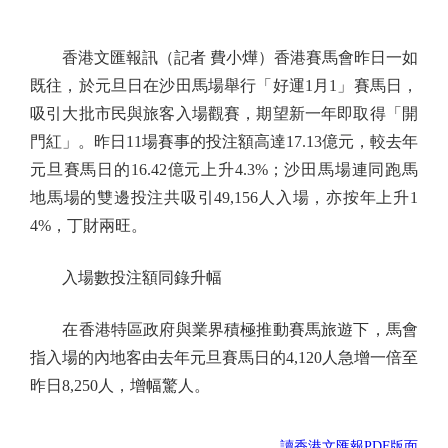
香港文匯報訊（記者 費小燁）香港賽馬會昨日一如
既往，於元旦日在沙田馬場舉行「好運1月1」賽馬日，
吸引大批市民與旅客入場觀賽，期望新一年即取得「開
門紅」。昨日11場賽事的投注額高達17.13億元，較去年
元旦賽馬日的16.42億元上升4.3%；沙田馬場連同跑馬
地馬場的雙邊投注共吸引49,156人入場，亦按年上升1
4%，丁財兩旺。
入場數投注額同錄升幅
在香港特區政府與業界積極推動賽馬旅遊下，馬會
指入場的內地客由去年元旦賽馬日的4,120人急增一倍至
昨日8,250人，增幅驚人。
讀香港文匯報PDF版面