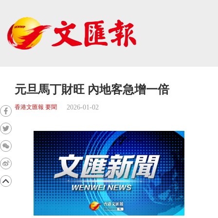
元旦馬丁財旺 內地客急增一倍
2026-01-02
香港文匯報 要聞