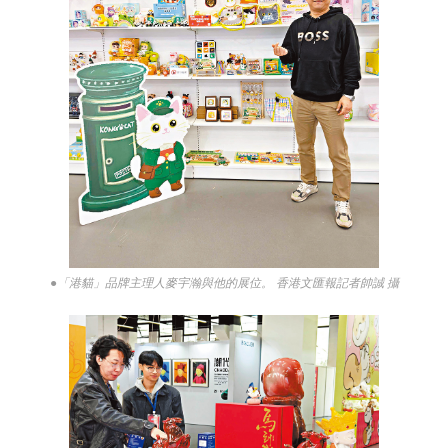
●「港貓」品牌主理人麥宇瀚與他的展位。 香港文匯報記者帥誠 攝