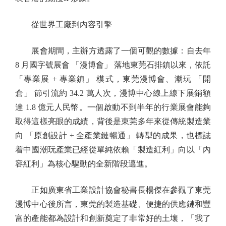
從世界工廠到內容引擎
展會期間，主辦方透露了一個可觀的數據：自去年
8 月國字號展會 「漫博會」 落地東莞石排鎮以來，依託
「專業展 + 專業鎮」 模式，東莞漫博會、潮玩 「開
倉」 節引流約 34.2 萬人次，漫博中心線上線下展銷額
達 1.8 億元人民幣。一個啟動不到半年的行業展會能夠
取得這樣亮眼的成績，背後是東莞多年來從傳統製造業
向 「原創設計 + 全產業鏈暢通」 轉型的成果，也標誌
着中國潮玩產業已經從單純依賴「製造紅利」向以「內
容紅利」為核心驅動的全新階段邁進。
正如廣東省工業設計協會秘書長楊傑在參觀了東莞
漫博中心後所言，東莞的製造基礎、便捷的供應鏈和豐
富的產能都為設計和創新奠定了非常好的土壤，「我了