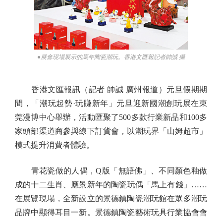
●展會現場展示的馬年陶瓷潮玩。香港文匯報記者帥誠 攝
香港文匯報訊（記者 帥誠 廣州報道）元旦假期期
間，「潮玩起勢·玩賺新年」元旦迎新國潮創玩展在東
莞漫博中心舉辦，活動匯聚了500多款行業新品和100多
家頭部渠道商參與線下訂貨會，以潮玩界「山姆超市」
模式提升消費者體驗。
青花瓷做的人偶，Q版「無語佛」、不同顏色釉做
成的十二生肖、應景新年的陶瓷玩偶「馬上有錢」……
在展覽現場，全新設立的景德鎮陶瓷潮玩館在眾多潮玩
品牌中顯得耳目一新。景德鎮陶瓷藝術玩具行業協會會