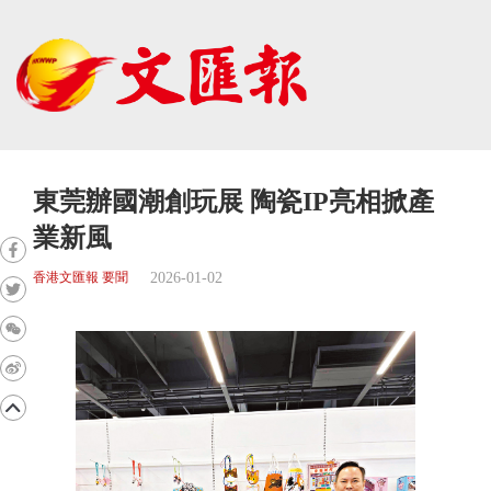
東莞辦國潮創玩展 陶瓷IP亮相掀產
業新風
2026-01-02
香港文匯報 要聞