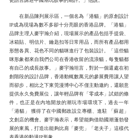
瓷語言講述中國潮玩故事的期許。」他說。
在新品陳列展示區，一個名為「港貓」的原創設計
IP成為現場為數不多卻十分亮眼的香港品牌。「港貓」
品牌主理人麥宇瀚介紹，現場展示的產品包括手提袋、
冰箱貼、明信片、鑰匙扣等日常用品，而所有產品都用
形態各異、花色不同的貓咪進行了包裝設計。「這些貓
咪形象都來自我們公司在香港收留的流浪貓，每隻貓都
有自己的成長故事。」麥宇瀚坦言，對於一個還處在初
創階段的設計品牌，香港動輒數萬元的參展費用讓人望
而卻步，相比之下東莞漫博中心不僅主動邀約，還願意
提供永久免費展位，讓年輕品牌有「零成本」試錯的條
件，也正是在內地開放的潮玩市場環境下，過去一年
「港貓」 獲得了在中國郵政設立專櫃、進駐 「蘇超」
文創店的機會。麥宇瀚表示，希望能夠借助國潮蓬勃發
展的東風，打造出能夠比肩「麥兜」「老夫子」這樣代
表香港的動漫IP形象。