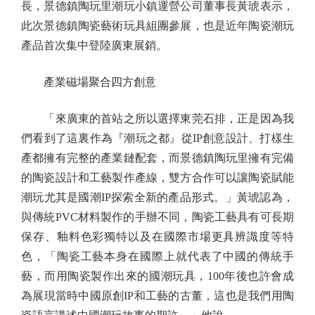
長，景德鎮陶玩里潮玩小鎮運營公司董事長黃琥表示，
此次景德鎮陶瓷藝術玩具組團參展，也是近年陶瓷潮玩
產品首次集中登陸廣東展銷。
產業磁場聚合四方創意
「來廣東的首站之所以選擇東莞石排，正是因為我
們看到了這裏作為『潮玩之都』從IP創意設計、打樣生
產都擁有完整的產業鏈配套，而景德鎮陶玩里擁有完備
的陶瓷設計和工藝製作產線，雙方合作可以讓陶瓷賦能
潮玩尤其是國潮IP探索全新的產品形式。」黃琥認為，
與傳統PVC材料製作的手辦不同，陶瓷工藝具有可長期
保存、釉料色彩獨特以及在國際市場更具辨識度等特
色，「陶瓷工藝本身在國際上就代表了中國的傳統手
藝，而用陶瓷製作出來的國潮玩具，100年後也許會成
為展現當時中國原創IP和工藝的古董，這也是我們用陶