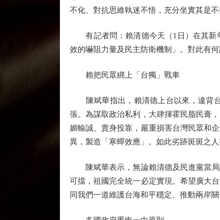
不化、對抗思維執迷不悟，充分坐實其是不
有記者問：賴清德今天（1日）在其新年
效的嚇阻力量及民主防衛機制」。對此有何
賴把民眾綁上「台獨」戰車
陳斌華指出，賴清德上台以來，違背台灣
張。為謀取政治私利，大肆揮霍民脂民膏，
媚輸誠、賣身投靠，嚴重損害台灣民眾和企
異，製造「寒蟬效應」。如此劣跡斑斑之人
陳斌華表示，無論賴清德及民進黨當局說
可擋，祖國完全統一必定實現。希望廣大台
同我們一道維護台海和平穩定、推動兩岸關