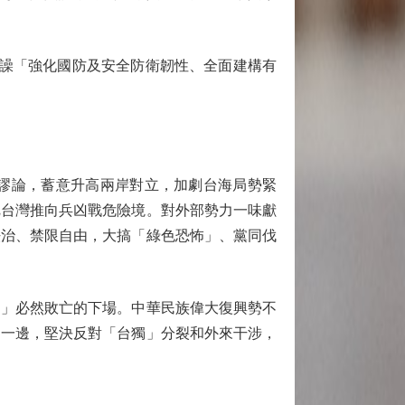
譟「強化國防及安全防衛韌性、全面建構有
謬論，蓄意升高兩岸對立，加劇台海局勢緊
把台灣推向兵凶戰危險境。對外部勢力一味獻
法治、禁限自由，大搞「綠色恐怖」、黨同伐
」必然敗亡的下場。中華民族偉大復興勢不
的一邊，堅決反對「台獨」分裂和外來干涉，