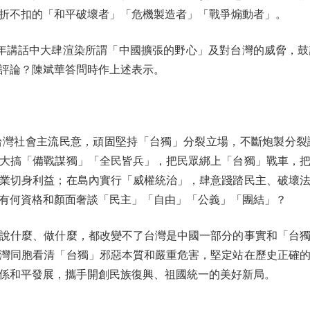
折不扣的「和平破壞者」「危機製造者」「戰爭煽動者」。
講話中大肆渲染所謂「中國擴張的野心」及對台灣的威脅，鼓
評論？陳斌華答問時作上述表示。
社會主流民意，頑固堅持「台獨」分裂立場，不斷炮製分裂
大搞「備戰謀獨」「全民皆兵」，把民眾綁上「台獨」戰車，
業切身利益；在島內實行「威權統治」，肆意踐踏民主、破壞
有何資格和顏面奢談「民主」「自由」「公義」「團結」？
什麼、做什麼，都改變不了台灣是中國一部分的事實和「台獨
灣同胞看清「台獨」邪惡本質和嚴重危害，堅定站在歷史正確
係和平發展，攜手開創民族復興、祖國統一的美好新局。