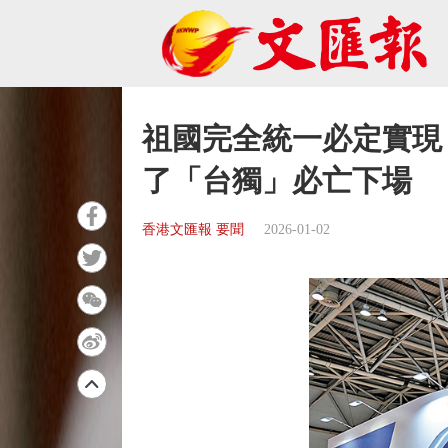
祖國完全統一必定實現
了「台獨」必亡下場
香港文匯報 要聞
2026-01-02