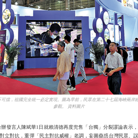
不可擋，祖國完全統一必定實現。圖為早前，民眾在第二十七屆海峽兩岸
參觀。 資料圖片
辦發言人陳斌華1日就賴清德再度兜售「台獨」分裂謬論表示，
對立對抗，重彈「民主對抗威權」老調，妄圖蠱惑台灣民眾、