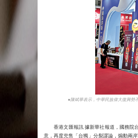
●陳斌華表示，中華民族偉大復興勢
香港文匯報訊 據新華社報道，國務院台
意，再度兜售「台獨」分裂謬論，煽動兩岸