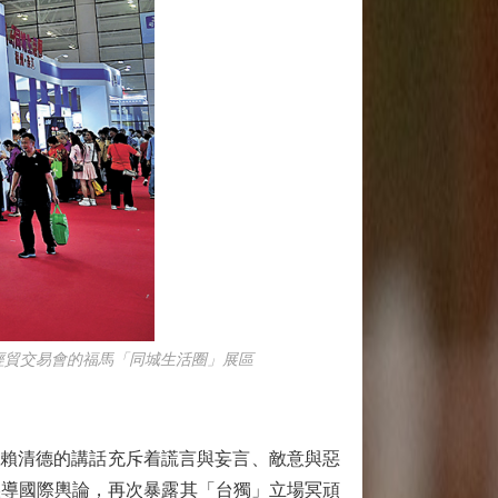
經貿交易會的福馬「同城生活圈」展區
賴清德的講話充斥着謊言與妄言、敵意與惡
誤導國際輿論，再次暴露其「台獨」立場冥頑