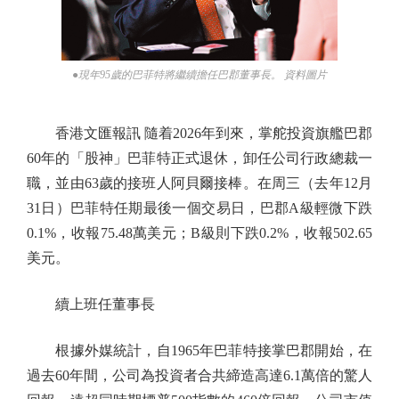
●現年95歲的巴菲特將繼續擔任巴郡董事長。 資料圖片
香港文匯報訊 隨着2026年到來，掌舵投資旗艦巴郡
60年的「股神」巴菲特正式退休，卸任公司行政總裁一
職，並由63歲的接班人阿貝爾接棒。在周三（去年12月
31日）巴菲特任期最後一個交易日，巴郡A級輕微下跌
0.1%，收報75.48萬美元；B級則下跌0.2%，收報502.65
美元。
續上班任董事長
根據外媒統計，自1965年巴菲特接掌巴郡開始，在
過去60年間，公司為投資者合共締造高達6.1萬倍的驚人