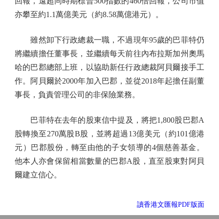
回報，遠超同時期標普500指數的460倍回報，公司市值
亦攀至約1.1萬億美元（約8.58萬億港元）。
雖然卸下行政總裁一職，不過現年95歲的巴菲特仍
將繼續擔任董事長，並繼續每天前往內布拉斯加州奧馬
哈的巴郡總部上班，以協助新任行政總裁阿貝爾接手工
作。阿貝爾於2000年加入巴郡，並從2018年起擔任副董
事長，負責管理公司的非保險業務。
巴菲特在去年的股東信中提及，將把1,800股巴郡A
股轉換至270萬股B股，並將超過13億美元（約101億港
元）巴郡股份，轉至由他的子女領導的4個慈善基金。
他本人亦會保留相當數量的巴郡A股，直至股東對阿貝
爾建立信心。
讀香港文匯報PDF版面