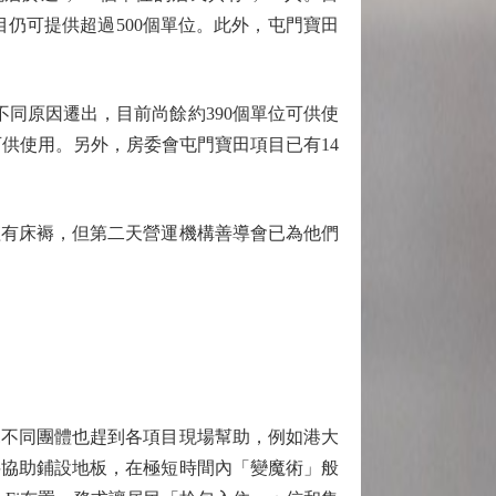
目仍可提供超過500個單位。此外，屯門寶田
因不同原因遷出，目前尚餘約390個單位可供使
位可供使用。另外，房委會屯門寶田項目已有14
有床褥，但第二天營運機構善導會已為他們
。
不同團體也趕到各項目現場幫助，例如港大
料協助鋪設地板，在極短時間內「變魔術」般