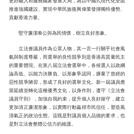
更好融入和服務國家發展大局，為以中國式現代化全面
推進強國建設、實現中華民族復興偉業發揮獨特優勢、
貢獻香港力量。
堅守廉潔奉公與為民情懷，樹立良好形象。
立法會議員作為公眾人物，其一言一行關乎社會風
氣與制度尊嚴，而選舉的良性競爭則是香港高質量民主
的重要體現。在第八屆立法會選舉中，各候選人以政綱
論高低、以能力決勝負、以形象爭認同，摒棄了曾經的
惡性競爭陋習，形成了良好的選舉文化。新一屆議員應
當延續並轉化這種優秀文化，以身作則，遵守《立法會
議員守則》，加強自我約束，提升個人良好操守，建立
更加清正廉潔形象，以實際行動贏得市民信任，塑造風
清氣正的政治生態。這既是對議員個人品德的要求，也
是對立法會整體公信力的維護。