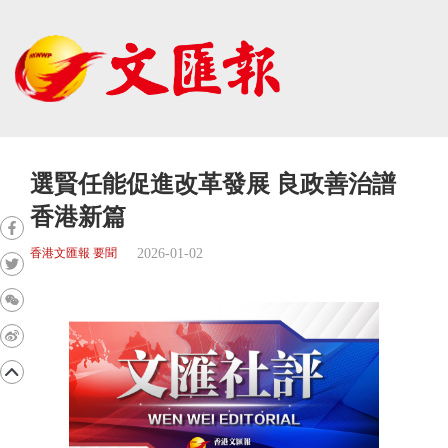
選賢任能促進改革發展 良政善治譜
香港新篇
2026-01-02
香港文匯報 要聞