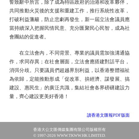
誓致辭中所言，除了成為特區政府的治港和改革夥伴，
共同推動火災後的支援和重建工作，推行系統性改革，
打破利益藩籬，防止悲劇再發生，新一屆立法會議員應
當持續深入把握民情民意、充分匯聚民心民智，成為社
會團結的促進者。
在立法會內，不同背景、專業的議員需加強溝通協
作，求同存異；在社會層面，立法會應搭建對話平台，
消弭分歧。只要議員們超越界別利益，以香港整體福祉
為依歸，定能推動形成「促改革、拚經濟、謀發展、搞
建設、惠民生」的廣泛共識，集結社會各界磅礴建設力
量，齊心建設更美好香港！
讀香港文匯報PDF版面
香港大公文匯傳媒集團有限公司版權所有
© 1997-2026 WWW.TKWW.HK LIMITED.