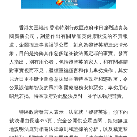
香港文匯報訊 香港特別行政區政府昨日強烈譴責英
國廣播公司，刻意作出有關黎智英健康狀況的不實報
道，企圖捏造事實誤導公眾，刻意為黎智英塑造悲情形
象，目的是掩飾其作惡多端並被法庭定罪的事實。發言
人指出，別有用心者，包括黎智英的家人，和有關媒體
對事實視而不見，繼續重複謊言和作出卑劣操作，其女
兒近日更不斷企圖惡意抹黑香港特區政府和懲教署，令
公眾誤信黎智英的羈押和醫療服務安排惡劣，卑劣用心
昭然若揭。特區政府對此堅決反對，並予以強烈譴責。
特區政府發言人表示，法庭就「黎智英案」頒下的
裁決理由長達855頁，完全公開供公眾查閱，鉅細無遺
地説明法庭對相關法律原則和證據的分析，以及裁定黎