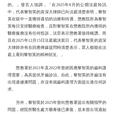
的。」發言人強調，「在2025年8月的公開法庭聆訊
中，代表黎智英的資深大律師已向法庭清楚表明，黎智
英在獄中一直獲得適切的治療和待遇，懲教院所為黎智
英每日安排醫療檢查，且對黎智英在懲教院所內獲得的
醫療服務沒有任何投訴，法官表示懲教署值得稱讚。而
且在2025年12月15日法庭裁決當日，代表黎智英的資深
大律師亦有在回應傳媒提問時清楚表示，眾人都能在法
庭上看到黎智英的精神狀況。」
懲教署於2021年及2022年曾經因應黎智英的齒科護
理需要，為其提供牙齒診治。自此，黎智英的牙齒沒有
出現過健康問題，亦沒有就齒科護理方面提出過任何訴
求。
另外，黎智英於2025年曾向懲教署提出有關指甲的
問題，經院所醫生處方藥膏後已康復，並未曾出現過如