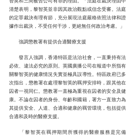
智英和三間被告公司有罪的理由。「法庭在裁決理由中
清楚表明，黎智英並非因其政治觀點或信念受審。法庭
的定罪裁決有理有節，充分展現法庭嚴格依照法律和證
據作出裁決，不受任何干涉，更絕無任何政治考慮。」
強調懲教署有提供合適醫療支援
發言人強調，香港特區是法治社會，一直秉持有法
必依、違法必究的原則。英國廣播公司在報道中所指有
關黎智英的健康情況失實並極具誤導性。特區政府已多
次指出，懲教署在處理黎智英的羈押安排時，跟其他在
囚者一視同仁。懲教署一直極為重視在囚者的安全及健
康。不論在囚者的身份、年齡和國籍，署方一直致力為
其提供安全、人道、合適和健康的羈管環境，包括提供
合適和及時的醫療支援。
「黎智英在羈押期間所獲得的醫療服務是完備