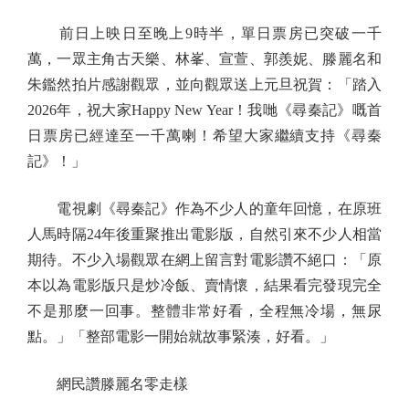
前日上映日至晚上9時半，單日票房已突破一千
萬，一眾主角古天樂、林峯、宣萱、郭羨妮、滕麗名和
朱鑑然拍片感謝觀眾，並向觀眾送上元旦祝賀：「踏入
2026年，祝大家Happy New Year！我哋《尋秦記》嘅首
日票房已經達至一千萬喇！希望大家繼續支持《尋秦
記》！」
電視劇《尋秦記》作為不少人的童年回憶，在原班
人馬時隔24年後重聚推出電影版，自然引來不少人相當
期待。不少入場觀眾在網上留言對電影讚不絕口：「原
本以為電影版只是炒冷飯、賣情懷，結果看完發現完全
不是那麼一回事。整體非常好看，全程無冷場，無尿
點。」「整部電影一開始就故事緊湊，好看。」
網民讚滕麗名零走樣