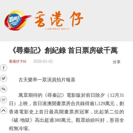
《尋秦記》創紀錄 首日票房破千萬
2026-01-02
香港仔 P16
分享
古天樂率一眾演員拍片報喜
萬眾期待的《尋秦記》電影版於前日除夕（12月31
日）上映，首日港澳開畫票房合共錄得逾1,129萬元，創
香港電影史上首日最高開畫票房冠軍，比起第二位的
《破·地獄》高出超過380萬元。觀眾紛紛叫好，形容全
程無冷場。