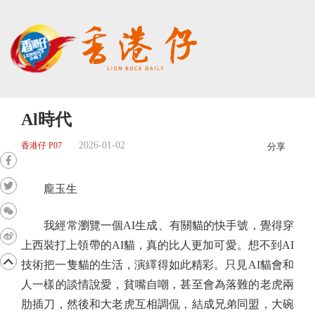
Al時代
2026-01-02
香港仔 P07
分享
龐玉生
我經常瀏覽一個AI生成、有關貓的快手號，覺得穿
上西裝打上領帶的AI貓，真的比人更加可愛。想不到AI
技術把一隻貓的生活，演繹得如此精彩。只見AI貓會和
人一樣的談情說愛，貧嘴自嘲，甚至會為落難的老虎兩
肋插刀，然後和大老虎互相調侃，結成兄弟同盟，大碗