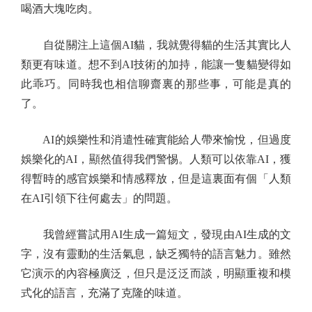
喝酒大塊吃肉。
自從關注上這個AI貓，我就覺得貓的生活其實比人
類更有味道。想不到AI技術的加持，能讓一隻貓變得如
此乖巧。同時我也相信聊齋裏的那些事，可能是真的
了。
AI的娛樂性和消遣性確實能給人帶來愉悅，但過度
娛樂化的AI，顯然值得我們警惕。人類可以依靠AI，獲
得暫時的感官娛樂和情感釋放，但是這裏面有個「人類
在AI引領下往何處去」的問題。
我曾經嘗試用AI生成一篇短文，發現由AI生成的文
字，沒有靈動的生活氣息，缺乏獨特的語言魅力。雖然
它演示的內容極廣泛，但只是泛泛而談，明顯重複和模
式化的語言，充滿了克隆的味道。