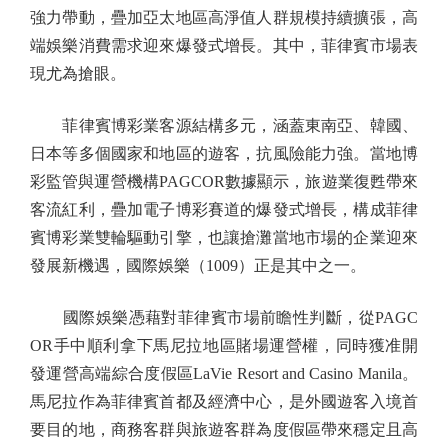
強力帶動，疊加亞太地區高淨值人群規模持續擴張，高
端娛樂消費需求迎來爆發式增長。其中，菲律賓市場表
現尤為搶眼。
菲律賓博彩業客源結構多元，涵蓋東南亞、韓國、
日本等多個國家和地區的遊客，抗風險能力強。當地博
彩監管與運營機構PAGCOR數據顯示，旅遊業復甦帶來
客流紅利，疊加電子博彩賽道的爆發式增長，構成菲律
賓博彩業雙輪驅動引擎，也讓搶灘當地市場的企業迎來
發展新機遇，國際娛樂（1009）正是其中之一。
國際娛樂憑藉對菲律賓市場前瞻性判斷，從PAGC
OR手中順利拿下馬尼拉地區賭場運營權，同時獲准開
發運營高端綜合度假區LaVie Resort and Casino Manila。
馬尼拉作為菲律賓首都及經濟中心，是外國遊客入境首
要目的地，商務客群與旅遊客群為度假區帶來穩定且高