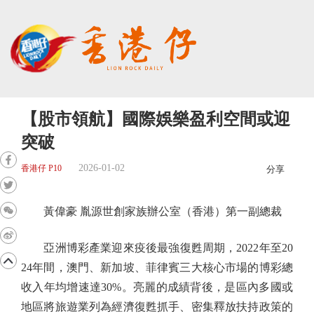
【股市領航】國際娛樂盈利空間或迎
突破
2026-01-02
香港仔 P10
分享
黃偉豪 胤源世創家族辦公室（香港）第一副總裁
亞洲博彩產業迎來疫後最強復甦周期，2022年至20
24年間，澳門、新加坡、菲律賓三大核心市場的博彩總
收入年均增速達30%。亮麗的成績背後，是區內多國或
地區將旅遊業列為經濟復甦抓手、密集釋放扶持政策的