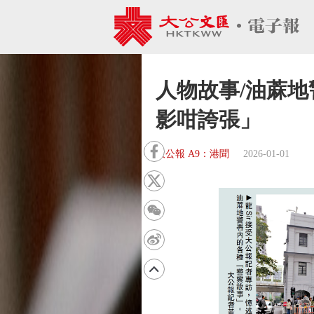
人物故事/油蔴地
影咁誇張」
大公報 A9：港聞
2026-01-01