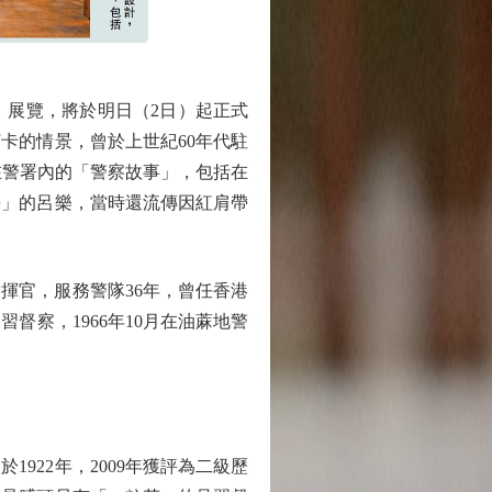
展覽，將於明日（2日）起正式
卡的情景，曾於上世紀60年代駐
在警署內的「警察故事」，包括在
長」的呂樂，當時還流傳因紅肩帶
指揮官，服務警隊36年，曾任香港
察，1966年10月在油蔴地警
22年，2009年獲評為二級歷