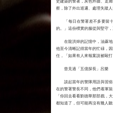
史建築的警署，灰色外牆、走廊
察，除了外出巡邏、處理失蹤人
「每日在警署差不多要留十多
的。」這份樸實的服從與堅守，
在龍洪焯的記憶中，油蔴地警
他至今清晰記得當年的忙碌，因
任，「如果有人來報案說被毆打
曾見過「五億探長」呂樂
談起當年的警隊用語與習俗，
在的警署警長不同，他們着軍裝
「你回去看看劉德華那部戲，大
都知道了，但可能再沒有幾人聽