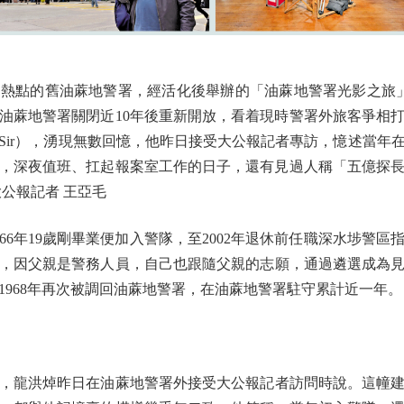
點的舊油蔴地警署，經活化後舉辦的「油蔴地警署光影之旅」
油蔴地警署關閉近10年後重新開放，看着現時警署外旅客爭相打
Sir），湧現無數回憶，他昨日接受大公報記者專訪，憶述當年
，深夜值班、扛起報案室工作的日子，還有見過人稱「五億探
公報記者 王亞毛
年19歲剛畢業便加入警隊，至2002年退休前任職深水埗警區
，因父親是警務人員，自己也跟隨父親的志願，通過遴選成為見習督
1968年再次被調回油蔴地警署，在油蔴地警署駐守累計近一年。
洪焯昨日在油蔴地警署外接受大公報記者訪問時說。這幢建於19