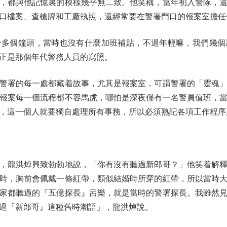
，都與他記憶裏的模樣幾乎無二致。他笑稱，當年初入警隊，
口檔案、查槍牌和工廠執照，還經常要在警署門口的報案室擔任
個鐘頭，當時也沒有什麼加班補貼，不過年輕嘛，我們幾個
正是那個年代警務人員的寫照。
署的每一處都藏着故事，尤其是報案室，可謂警署的「靈魂」
報案每一個流程都不容馬虎，哪怕是深夜僅有一名警員值班，
，這一個人就要獨自處理所有事務，所以必須熟記各項工作程序
龍洪焯興致勃勃地說，「你有沒有聽過新郎哥？」他笑着解釋
時，胸前會佩戴一條紅帶，類似結婚時所穿的紅帶，所以當時
家都聽過的『五億探長』呂樂，就是當時的警署探長。我雖然
過『新郎哥』這種舊時潮語」，龍洪焯說。