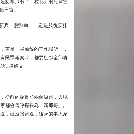
還是膊頭只有「一粒花」的見習督
值日官。
新兵一腔熱血，一定是服從安排
，更是「最前線的工作場所」，
當有民眾報案時，都要扛起全部責
與法律條文。」
，從前的探長分兩個級別，與現
大家都會稱呼探長為「新郎哥」。
見過，但沒接觸過，後來的事大家