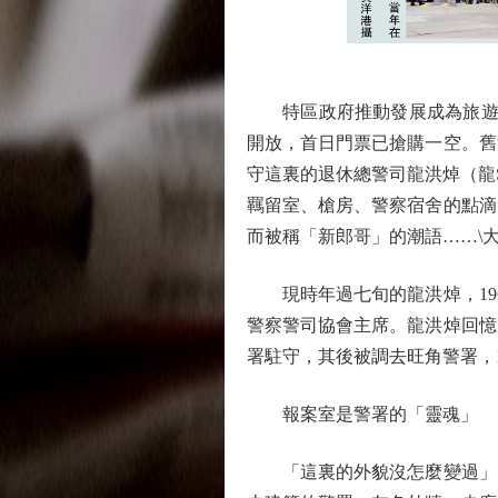
特區政府推動發展成為旅遊熱
開放，首日門票已搶購一空。舊
守這裏的退休總警司龍洪焯（龍
羈留室、槍房、警察宿舍的點滴
而被稱「新郎哥」的潮語……\大
現時年過七旬的龍洪焯，1966
警察警司協會主席。龍洪焯回憶
署駐守，其後被調去旺角警署，
報案室是警署的「靈魂」
「這裏的外貌沒怎麼變過」，龍