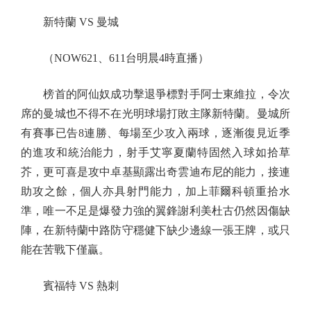
新特蘭 VS 曼城
（NOW621、611台明晨4時直播）
榜首的阿仙奴成功擊退爭標對手阿士東維拉，令次
席的曼城也不得不在光明球場打敗主隊新特蘭。曼城所
有賽事已告8連勝、每場至少攻入兩球，逐漸復見近季
的進攻和統治能力，射手艾寧夏蘭特固然入球如拾草
芥，更可喜是攻中卓基顯露出奇雲迪布尼的能力，接連
助攻之餘，個人亦具射門能力，加上菲爾科頓重拾水
準，唯一不足是爆發力強的翼鋒謝利美杜古仍然因傷缺
陣，在新特蘭中路防守穩健下缺少邊線一張王牌，或只
能在苦戰下僅贏。
賓福特 VS 熱刺