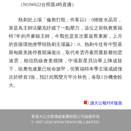
（NOW622台明晨4時直播）
熱刺於上場「倫敦打吡」作客以1：0挫敗水晶宮，
算是為主帥法蘭克紓緩了一點壓力，這位之前執教賓福
特7年的丹麥籍主帥，今戰也是首次重返舊東家，上月
的首循環他便帶領熱刺主場贏2：0。熱刺今仗有中堅基
斯甸羅美路停賽期滿復出，取代奇雲丹素而重新夥拍雲
迪雲，相信防線會更穩陣，中場新星貝治華上陣成疑
下，祖奧包連夏已候命披甲，但賓福特本季主場成績僅
次於榜首3強，預計此戰雙方平分秋色，各取1分機會較
大。
讀大公報PDF版面
香港大公文匯傳媒集團有限公司版權所有
© 1997-2026 WWW.TKWW.HK LIMITED.