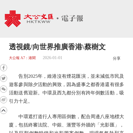
透視鏡/向世界推廣香港\蔡樹文
2026-01-01
大公報 A7：港聞
分享
告別2025年，維港沒有煙花匯演，並未減低市民及
遊客參與除夕活動的興致，因為盛事之都香港還有很多
活動送舊迎新。中環及西九都分別有跨年倒數活動，吸
引力十足。
中環遮打道行人專用區倒數，配合周邊八座地標大
廈，包括終審法院、中銀、滙豐等外牆的「光影匯」，