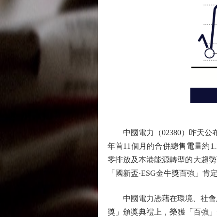
中國電力（02380）昨天公布，於
年首11個月的合併總售電量約1
零排放及本港能源轉型的大趨勢
「國新盃·ESG金牛獎百強」肯
中國電力憑藉在環境、社會及管
獎」頒獎典禮上，榮獲「百強」