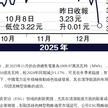
2025年11月的合併總售電量為1009.97萬兆瓦時（MWh），較20
.16億兆瓦時，較2024年同期減少1.17%，可見在冬季來臨後
下，中國電力近年積極推動綠色低碳發展。其在潔淨能源的布
定，印證其轉型策略的成功。
治（ESG）領域的創新實踐，尤其在清潔能源方面的顯著成效
企業稱號，彰顯其綠色轉型戰略備受市場認可。公司ESG戰略