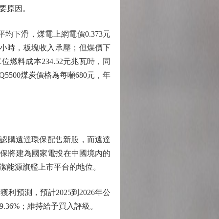
要原因。
下滑，煤電上網電價0.373元
96小時，板塊收入承壓；但煤價下
位燃料成本234.52元兆瓦時，同
島Q5500煤炭價格為每噸680元，年
，認購遠達環保配售新股，而遠達
環保將建為國家電投在中國境內的
潔能源旗艦上市平台的地位。
測，預計2025到2026年公
%、9.36%；維持給予買入評級。