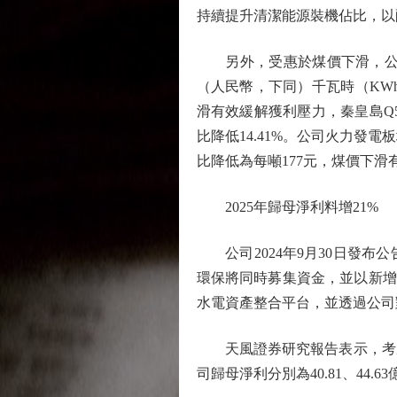
持續提升清潔能源裝機佔比，以
另外，受惠於煤價下滑，公司火
（人民幣，下同）千瓦時（KWh
滑有效緩解獲利壓力，秦皇島Q55
比降低14.41%。公司火力發電板塊
比降低為每噸177元，煤價下
2025年歸母淨利料增21%
公司2024年9月30日發布
環保將同時募集資金，並以新增
水電資產整合平台，並透過公司
天風證券研究報告表示，考慮到
司歸母淨利分別為40.81、44.6