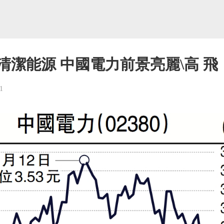
清潔能源 中國電力前景亮麗\高 飛
1