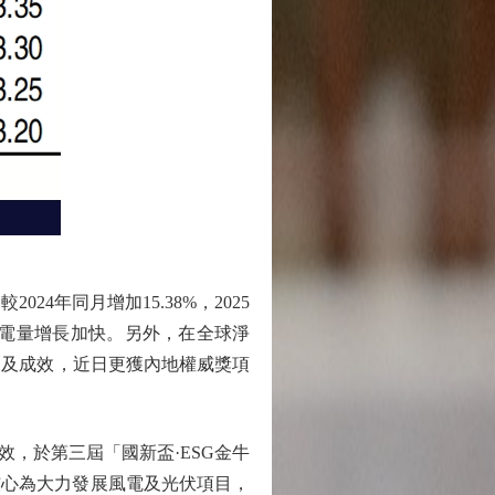
24年同月增加15.38%，2025
，售電量增長加快。另外，在全球淨
局及成效，近日更獲內地權威獎項
，於第三屆「國新盃·ESG金牛
核心為大力發展風電及光伏項目，