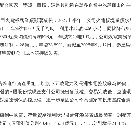
配合國家「雙碳」目標，這是其能夠在眾多企業中脫穎而出的主
電板塊業績顯著成長：2025上半年，公司火電板塊量價水平均
），年減約0.019元千瓦時，利用小時數2469小時，同比降低
00煤炭均價約每噸676元，年減約每噸199元，公司煤電業務單
淨利14.28億元，年增28.89%。而截至2025年9月12日，秦皇
滑有望帶動公司成本端持續改善。
公告將進行資產重組，以旗下五凌電力及長洲水電控股權為對價
發的A股股份或現金支付公司擬出售股權。交易完成後，遠達
對遠達環保的控股權，進一步鞏固公司作為國家電投集團綜合清
中國電力存量資產獲利狀況及新能源裝置成長節奏，調整其獲利預
3億元（原預測值分別40.46、45.31億元），年比分別增長21.31