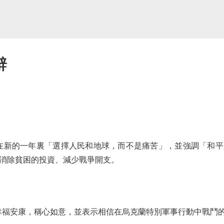
辭
新的一年裏「選擇人民和地球，而不是痛苦」，並強調「和平
消除貧困的投資、減少戰爭開支。
福安康，稱心如意，並表示相信在烏克蘭特別軍事行動中戰鬥的