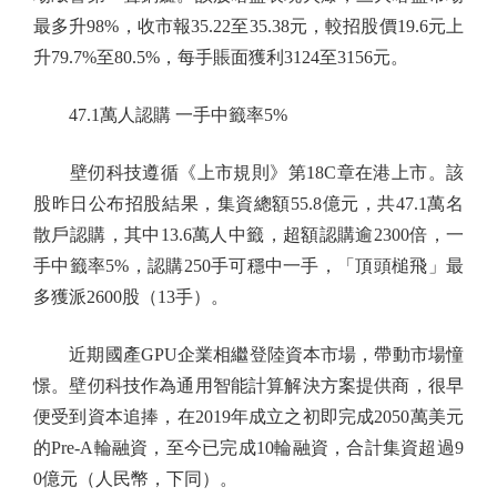
最多升98%，收市報35.22至35.38元，較招股價19.6元上
升79.7%至80.5%，每手賬面獲利3124至3156元。
47.1萬人認購 一手中籤率5%
壁仞科技遵循《上市規則》第18C章在港上市。該
股昨日公布招股結果，集資總額55.8億元，共47.1萬名
散戶認購，其中13.6萬人中籤，超額認購逾2300倍，一
手中籤率5%，認購250手可穩中一手，「頂頭槌飛」最
多獲派2600股（13手）。
近期國產GPU企業相繼登陸資本市場，帶動市場憧
憬。壁仞科技作為通用智能計算解決方案提供商，很早
便受到資本追捧，在2019年成立之初即完成2050萬美元
的Pre-A輪融資，至今已完成10輪融資，合計集資超過9
0億元（人民幣，下同）。