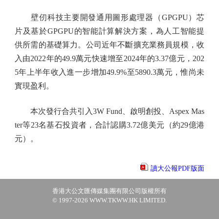
壁仞科技主要開發通用圖形處理器（GPGPU）芯
片及基於GPGPU的智能計算解決方案，為人工智能提
供所需的基礎算力。公司近年不斷擴充業務員規模，收
入由2022年的49.9萬元快速增至2024年的3.37億元，202
5年上半年收入進一步增加49.9%至5890.3萬元，惟尚未
實現盈利。
本次發行合共引入3W Fund、啟明創投、Aspex Mas
ter等23名基石投資者，合計認購3.72億美元（約29億港
元）。
讀大公報PDF版面
香港大公文匯傳媒集團有限公司版權所有
© 1997-2026 WWW.TKWW.HK LIMITED.