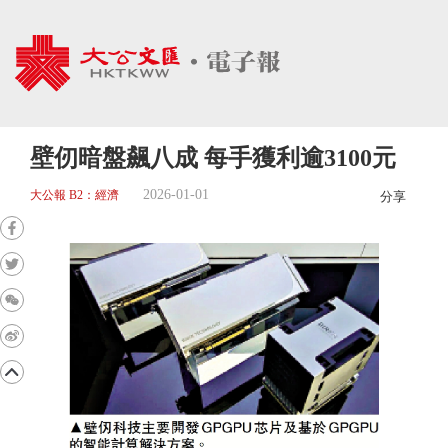
壁仞暗盤飆八成 每手獲利逾3100元
2026-01-01
大公報 B2：經濟
分享