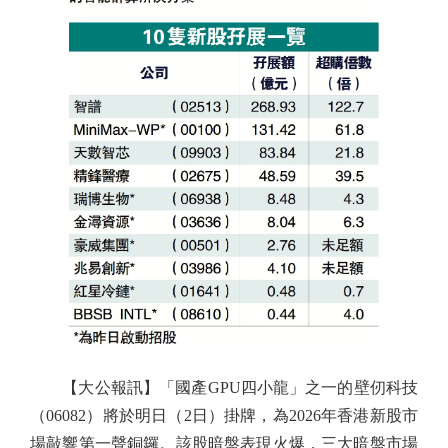
【大公報訊】「國產GPU四小龍」之一的壁仞科技
（06082）將於明日（2日）掛牌，為2026年香港新股市
場敲響第一聲銅鑼。該股暗盤表現火爆，三大暗盤市場