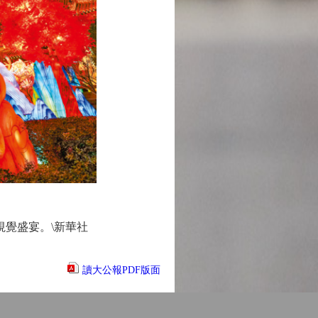
覺盛宴。\新華社
讀大公報PDF版面