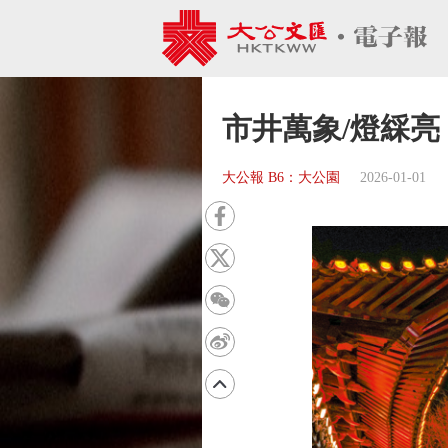
市井萬象/燈綵亮
大公報 B6：大公園
2026-01-01