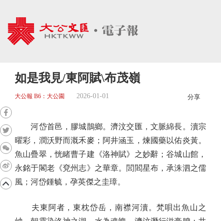
如是我見/東阿賦\布茂嶺
2026-01-01
大公報 B6：大公園
分享
河岱首邑，膠城鵲鄉。濟汶交匯，文脈綿長。瀆宗
曜彩，潤沃野而溉禾麥；阿井涵玉，煉國藥以佑炎黃。
魚山疊翠，恍睹曹子建《洛神賦》之妙辭；谷城山館，
永銘于閣老《兗州志》之華章。閭閻星布，承洙泗之儒
風；河岱鍾毓，孕英傑之圭璋。
夫東阿者，東枕岱岳，南襟河瀆。梵唄出魚山之