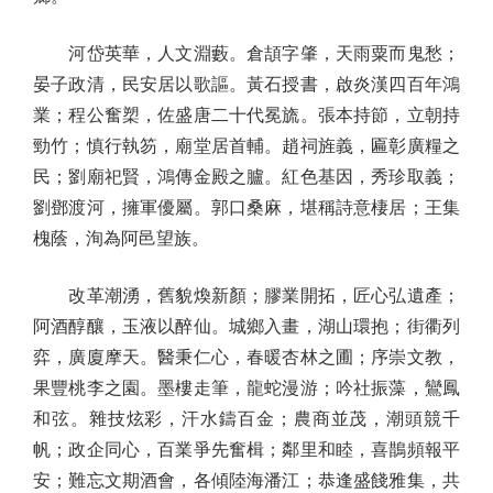
河岱英華，人文淵藪。倉頡字肇，天雨粟而鬼愁；
晏子政清，民安居以歌謳。黃石授書，啟炎漢四百年鴻
業；程公奮槊，佐盛唐二十代冕旒。張本持節，立朝持
勁竹；慎行執笏，廟堂居首輔。趙祠旌義，匾彰廣糧之
民；劉廟祀賢，鴻傳金殿之臚。紅色基因，秀珍取義；
劉鄧渡河，擁軍優屬。郭口桑麻，堪稱詩意棲居；王集
槐蔭，洵為阿邑望族。
改革潮湧，舊貌煥新顏；膠業開拓，匠心弘遺產；
阿酒醇釀，玉液以醉仙。城鄉入畫，湖山環抱；街衢列
弈，廣廈摩天。醫秉仁心，春暖杏林之圃；序崇文教，
果豐桃李之園。墨樓走筆，龍蛇漫游；吟社振藻，鸞鳳
和弦。雜技炫彩，汗水鑄百金；農商並茂，潮頭競千
帆；政企同心，百業爭先奮楫；鄰里和睦，喜鵲頻報平
安；難忘文期酒會，各傾陸海潘江；恭逢盛餞雅集，共