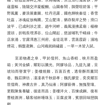
岫，朝霞染洛神之湖。水為魂魄，濟汶潛行滋膏腴；井
蘊靈樞，陰陽交淬凝醍醐。山園春鬧，鵲聲喧碧落；平
野風薰，麥浪展畫圖。牡丹浥露，國色輝映秦堤；香雪
吐蕊，冰魂綻放梅圃。艾山驚濤，猶存裂岸之勢；滑口
波平，已成利涉之渡。趙牛河畔，義風漫拂孟廟；楊柳
渡頭，折戟長埋漯谷。位山閘起，慈波哺乳千疇綠；牛
店泉涌，甘露澤惠三州府。金堤花草，雲蒸霞蔚；濕地
煙花，鶴盤鳶舞。山河織就錦繡篇，一草一木皆入賦。
至若物產之阜，甲於儒邦。魚山香稻，映月而盈
箱；黃河金鱗，耀彩以騰光。阿膠珍品，九提九濾，呈
琥珀而譽寰宇；姜樓燒雞，百蒸百煮，透骨酥而薰閭
巷。魏莊牌坊，凜凜表千秋節孝；魏氏膠堂，奕奕耀百
世儒商。神農古井，真乃仙液；阿膠薪傳，無愧聖壤。
更觀陳集養驢，循道而昌；姜樓淬火，百煉成鋼。復有
曹植酒洌，騷客傾杯唾珠玉；豆腐皮薄，賓朋回味戀鵲
鄉。