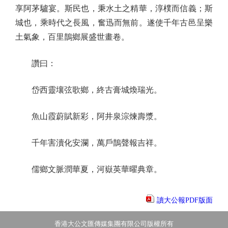
享阿茅驢宴。斯民也，秉水土之精華，淳樸而信義；斯
城也，乘時代之長風，奮迅而無前。遂使千年古邑呈樂
土氣象，百里鵲鄉展盛世畫卷。
讚曰：
岱西靈壤弦歌鄉，終古膏城煥瑞光。
魚山霞蔚賦新彩，阿井泉淙煉壽漿。
千年害瀆化安瀾，萬戶鵲聲報吉祥。
儒鄉文脈潤華夏，河嶽英華曜典章。
讀大公報PDF版面
香港大公文匯傳媒集團有限公司版權所有