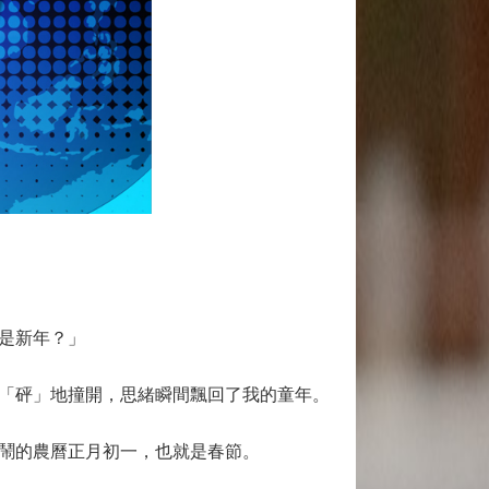
是新年？」
「砰」地撞開，思緒瞬間飄回了我的童年。
鬧的農曆正月初一，也就是春節。