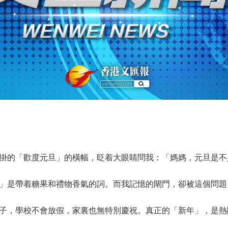
的「歡度元旦」的橫幅，眨着大眼睛問我：「媽媽，元旦是不
是帶着糖果和禮物香氣的詞。而我記憶的閘門，卻被這個問題
，學校不會放假，家裏也無特別慶祝。真正的「新年」，是熱