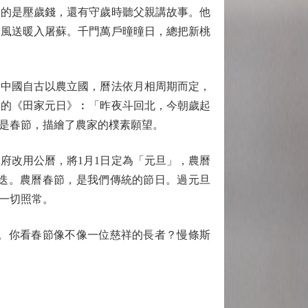
的是壓歲錢，還有守歲時聽父親講故事。他
春風送暖入屠蘇。千門萬戶曈曈日，總把新桃
中國自古以農立國，曆法依月相周期而定，
然的《田家元日》︰「昨夜斗回北，今朝歲起
是春節，描繪了農家的樸素願望。
府改用公曆，將1月1日定為「元旦」，農曆
迭。農曆春節，是我們傳統的節日。過元旦
一切照常。
。你看春節像不像一位慈祥的長者？慢條斯