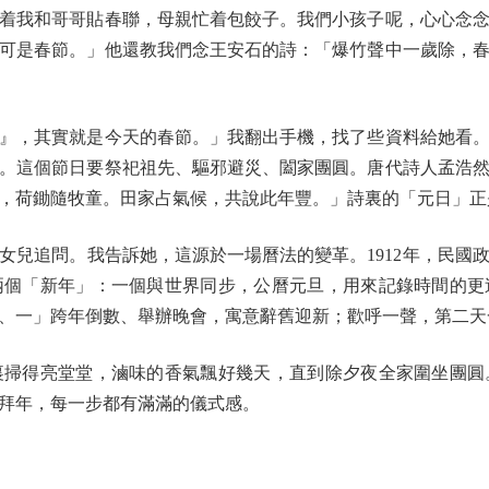
我和哥哥貼春聯，母親忙着包餃子。我們小孩子呢，心心念念
可是春節。」他還教我們念王安石的詩：「爆竹聲中一歲除，
，其實就是今天的春節。」我翻出手機，找了些資料給她看。
。這個節日要祭祀祖先、驅邪避災、闔家團圓。唐代詩人孟浩
，荷鋤隨牧童。田家占氣候，共說此年豐。」詩裏的「元日」正
兒追問。我告訴她，這源於一場曆法的變革。1912年，民國政
兩個「新年」：一個與世界同步，公曆元旦，用來記錄時間的更
、一」跨年倒數、舉辦晚會，寓意辭舊迎新；歡呼一聲，第二天
得亮堂堂，滷味的香氣飄好幾天，直到除夕夜全家圍坐團圓
拜年，每一步都有滿滿的儀式感。