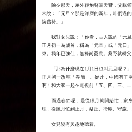
除夕那天，屋外鞭炮聲震天響，父親領着
常說：「元旦？那是洋曆的新年，咱們過的
換舊符。」
我對女兒說：「你看，古人說的『元旦』
正月初一為歲首，稱為「元旦」或「元日」
東。我年已強仕，無祿尚憂農。桑野就耕父
「那為什麼現在1月1日也叫元旦呢？」女
正月初一改稱「春節」。從此，中國有了
啊﹗和大家一起在電視前「五、四、三、二
而過春節呢，是從臘月就開始忙，家裏掃
理，從臘月忙到正月，祭灶、掃塵、守歲、
女兒饒有興趣地聽着。