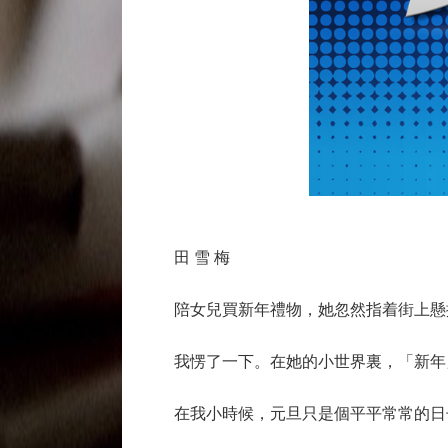
田 雪 梅
陪女兒買新年禮物，她忽然指着街上懸掛
我愣了一下。在她的小世界裏，「新年」
在我小時候，元旦只是個平平常常的日子