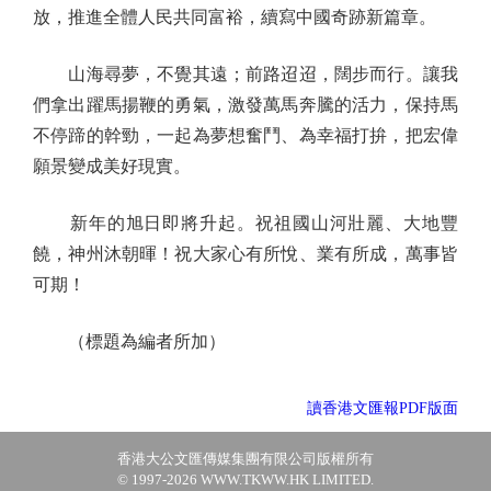
放，推進全體人民共同富裕，續寫中國奇跡新篇章。
山海尋夢，不覺其遠；前路迢迢，闊步而行。讓我
們拿出躍馬揚鞭的勇氣，激發萬馬奔騰的活力，保持馬
不停蹄的幹勁，一起為夢想奮鬥、為幸福打拚，把宏偉
願景變成美好現實。
新年的旭日即將升起。祝祖國山河壯麗、大地豐
饒，神州沐朝暉！祝大家心有所悅、業有所成，萬事皆
可期！
（標題為編者所加）
讀香港文匯報PDF版面
香港大公文匯傳媒集團有限公司版權所有
© 1997-2026 WWW.TKWW.HK LIMITED.