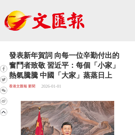
發表新年賀詞 向每一位辛勤付出的
奮鬥者致敬 習近平：每個「小家」
熱氣騰騰 中國「大家」蒸蒸日上
2026-01-01
香港文匯報 要聞