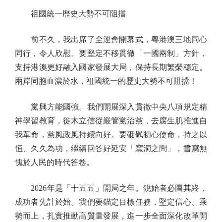
祖國統一歷史大勢不可阻擋
前不久，我出席了全運會開幕式，粵港澳三地同心
同行，令人欣慰。要堅定不移貫徹「一國兩制」方針，
支持港澳更好融入國家發展大局，保持長期繁榮穩定。
兩岸同胞血濃於水，祖國統一的歷史大勢不可阻擋！
黨興方能國強。我們開展深入貫徹中央八項規定精
神學習教育，徙木立信從嚴管黨治黨，去腐生肌推進自
我革命，黨風政風持續向好。要砥礪初心使命，持之以
恒、久久為功，繼續回答好延安「窯洞之問」，書寫無
愧於人民的時代答卷。
2026年是「十五五」開局之年。銳始者必圖其終，
成功者先計於始。我們要錨定目標任務，堅定信心、乘
勢而上，扎實推動高質量發展，進一步全面深化改革開