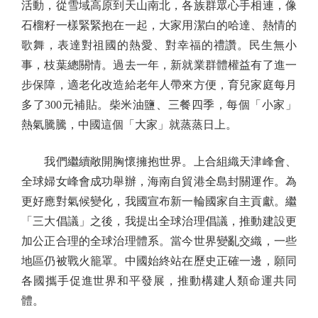
活動，從雪域高原到天山南北，各族群眾心手相連，像
石榴籽一樣緊緊抱在一起，大家用潔白的哈達、熱情的
歌舞，表達對祖國的熱愛、對幸福的禮讚。民生無小
事，枝葉總關情。過去一年，新就業群體權益有了進一
步保障，適老化改造給老年人帶來方便，育兒家庭每月
多了300元補貼。柴米油鹽、三餐四季，每個「小家」
熱氣騰騰，中國這個「大家」就蒸蒸日上。
我們繼續敞開胸懷擁抱世界。上合組織天津峰會、
全球婦女峰會成功舉辦，海南自貿港全島封關運作。為
更好應對氣候變化，我國宣布新一輪國家自主貢獻。繼
「三大倡議」之後，我提出全球治理倡議，推動建設更
加公正合理的全球治理體系。當今世界變亂交織，一些
地區仍被戰火籠罩。中國始終站在歷史正確一邊，願同
各國攜手促進世界和平發展，推動構建人類命運共同
體。