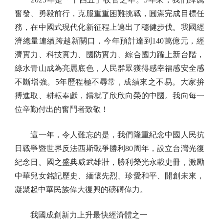
奮發、勇毅前行，克服重重困難挑戰，圓滿完成目標任
務，在中國式現代化新征程上邁出了穩健步伐。我國經
濟總量連續跨越新關口，今年預計達到140萬億元，經
濟實力、科技實力、國防實力、綜合國力躍上新台階，
綠水青山成為亮麗底色，人民群眾獲得感幸福感安全感
不斷增強。5年歷程極不尋常，成績來之不易。大家拚
搏進取、耕耘奉獻，鑄就了欣欣向榮的中國。我向每一
位辛勤付出的奮鬥者致敬！
這一年，令人難忘的是，我們隆重紀念中國人民抗
日戰爭暨世界反法西斯戰爭勝利80周年，設立台灣光復
紀念日。國之盛典威武雄壯，勝利榮光永載史冊，激勵
中華兒女銘記歷史、緬懷先烈、珍愛和平、開創未來，
凝聚起中華民族偉大復興的磅礡偉力。
我國成創新力上升最快經濟體之一