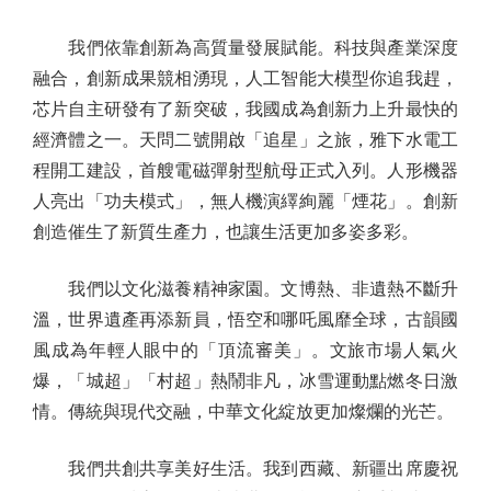
我們依靠創新為高質量發展賦能。科技與產業深度
融合，創新成果競相湧現，人工智能大模型你追我趕，
芯片自主研發有了新突破，我國成為創新力上升最快的
經濟體之一。天問二號開啟「追星」之旅，雅下水電工
程開工建設，首艘電磁彈射型航母正式入列。人形機器
人亮出「功夫模式」，無人機演繹絢麗「煙花」。創新
創造催生了新質生產力，也讓生活更加多姿多彩。
我們以文化滋養精神家園。文博熱、非遺熱不斷升
溫，世界遺產再添新員，悟空和哪吒風靡全球，古韻國
風成為年輕人眼中的「頂流審美」。文旅市場人氣火
爆，「城超」「村超」熱鬧非凡，冰雪運動點燃冬日激
情。傳統與現代交融，中華文化綻放更加燦爛的光芒。
我們共創共享美好生活。我到西藏、新疆出席慶祝