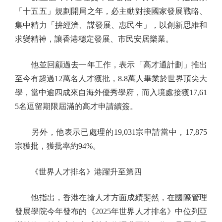
「十五五」規劃開局之年，必主動對接國家發展戰略、
集中精力「拚經濟、謀發展、惠民生」，以創新思維和
求變精神，讓香港穩定發展、市民安居樂業。
他並回顧過去一年工作，表示「高才通計劃」推出
至今有超過12萬名人才獲批，8.8萬人畢業於世界頂尖大
學，當中逾四成來自海外優秀學府，而入境處接獲17,61
5名逗留期限屆滿的高才申請續簽。
另外，他表示已處理的19,031宗申請當中，17,875
宗獲批，獲批率約94%。
《世界人才排名》港躍升至第四
他指出，香港在搶人才方面成績斐然，在國際管理
發展學院今年發布的《2025年世界人才排名》中位列亞