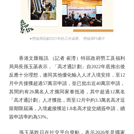
●勞福局回顧2025年的工作成果。 勞福局Fb圖片
香港文匯報訊 （記者 崔瀅）特區政府勞工及福利
局局長孫玉菡表示，「高才通計劃」自2022年底推出後
反應十分理想，連同其他優化輸入人才入境安排，至12
月中共接獲超過57萬宗申請，並已批出近40萬宗申請，
其間約有26萬名人才攜同家眷抵港，其中超過12萬名
「高才通計劃」人才獲批，而至12月中約3.3萬名高才逗
留期限屆滿，入境處接獲近1.8名高才提交續簽申請，續
簽申請率約為53%。
孫玉菡昨日在社交平台發帖，表示2026年是國家