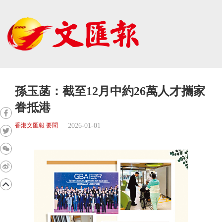
孫玉菡：截至12月中約26萬人才攜家
眷抵港
2026-01-01
香港文匯報 要聞