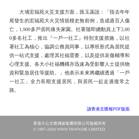
大埔宏福苑火災支援方面，孫玉菡說：「指去年年
尾發生的宏福苑大火災情規模史無前例，造成過百人傷
亡，1,900多戶居民痛失家園。社署隨即總動員上下2,00
0多名社工，推出『一戶一社工』特別支援措施，以社
署社工為核心，協調公務員同事，以專班形式為居民提
供一站式支援，處理其社福需要，以及提供哀傷輔導和
心理支援。各大小社福機構亦迅速為受影響人士提供物
資和緊急居住等援助。」他表示未來將繼續透過「一戶
一社工」全力長期支援居民，與居民一起走過復常之
路。
讀香港文匯報PDF版面
香港大公文匯傳媒集團有限公司版權所有
© 1997-2026 WWW.TKWW.HK LIMITED.