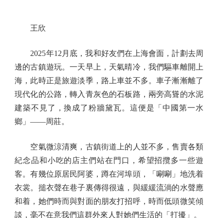
王欣
2025年12月底，我和好友們在上海會面，計劃去周
邊的古鎮遊玩。一天早上，天氣晴冷，我們驅車離開上
海，此時正是旅遊淡季，路上車並不多。車子漸漸離了
現代化的公路，轉入青灰色的石板路，兩旁高聳的水泥
建築不見了，換成了粉牆黛瓦。這便是「中國第一水
鄉」——周莊。
空氣微涼清爽，古鎮街道上的人並不多，售賣各類
紀念品和小吃的店主們站在門口，希望招攬多一些遊
客。有幾位原居民阿婆，蹲在河埠頭，「唰唰」地洗着
衣裳。搥衣聲在巷子裏傳得很遠，與緩緩流淌的水聲應
和着，她們時而與對面的朋友打招呼，時而低頭微笑傾
談，毫不在意我們這群外來人對她們生活的「打擾」。