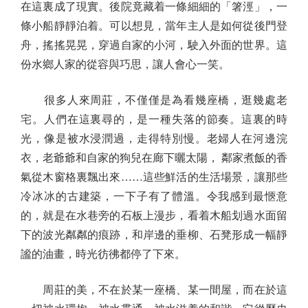
在這裏成了現實。後院竟藏着一條細細的「箸涇」，一
條小船靜靜泊着。可以想見，當年主人是如何從後門登
舟，搖搖晃晃，穿過自家的小河，駛入外面的世界。這
份水鄉人家的從容與巧思，讓人會心一笑。
很多人來周莊，不僅僅是為看幾座橋，逛幾處老
宅。人們在這裏尋的，是一種失落的節奏。這裏的時
光，像是被水浸潤過，走得特別慢。老婦人在河邊浣
衣，老爺爺和自家的狗兒在廊下曬太陽， 鄰家煮飯的香
氣從木窗格裏飄出來……這些鮮活的生活場景，讓那些
冷冰冰的古建築，一下子有了體溫。令我感到最愜意
的，就是在水巷旁的石板上漫步，看着木船划過水面留
下的波光粼粼的痕跡，和岸邊的垂柳、石凳形成一幅靜
謐的油畫，時光彷彿都停了下來。
周莊的美，不在於某一座橋、某一間屋，而在於這