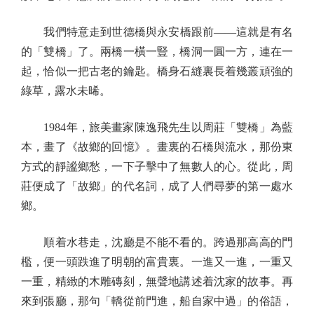
我們特意走到世德橋與永安橋跟前——這就是有名
的「雙橋」了。兩橋一橫一豎，橋洞一圓一方，連在一
起，恰似一把古老的鑰匙。橋身石縫裏長着幾叢頑強的
綠草，露水未晞。
1984年，旅美畫家陳逸飛先生以周莊「雙橋」為藍
本，畫了《故鄉的回憶》。畫裏的石橋與流水，那份東
方式的靜謐鄉愁，一下子擊中了無數人的心。從此，周
莊便成了「故鄉」的代名詞，成了人們尋夢的第一處水
鄉。
順着水巷走，沈廳是不能不看的。跨過那高高的門
檻，便一頭跌進了明朝的富貴裏。一進又一進，一重又
一重，精緻的木雕磚刻，無聲地講述着沈家的故事。再
來到張廳，那句「轎從前門進，船自家中過」的俗語，