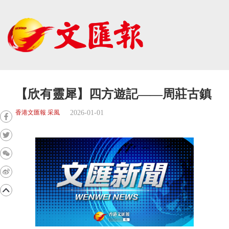
【欣有靈犀】四方遊記——周莊古鎮
2026-01-01
香港文匯報 采風