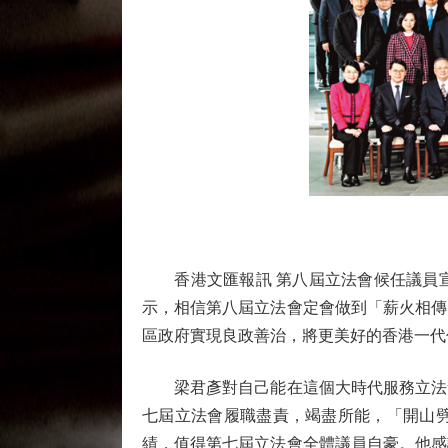
香港文匯報訊 第八屆立法會候任議員宣
示，相信第八屆立法會定會做到「薪火相傳
區政府實現良政善治，將更美好的香港一代
梁君彥對自己能在這個大時代服務立法會
七屆立法會履職盡責，竭盡所能，「開山
績，值得第七屆立法會全體議員自豪。他感