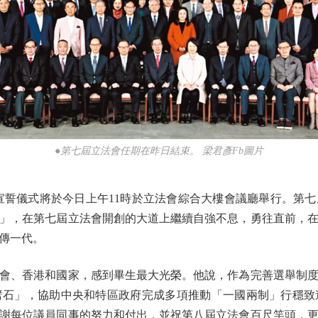
●第七屆立法會任期在昨日結束。 梁君彥Fb圖片
誓儀式將於今日上午11時於立法會綜合大樓會議廳舉行。第七
」，在第七屆立法會開創的大道上繼續自強不息，勇往直前，
傳一代。
、香港和國家，感到畢生最大光榮。他說，作為完善選舉制度
劈石」，協助中央和特區政府完成多項推動「一國兩制」行穩致
謝每位議員同事的努力和付出，並祝第八屆立法會百尺竿頭，