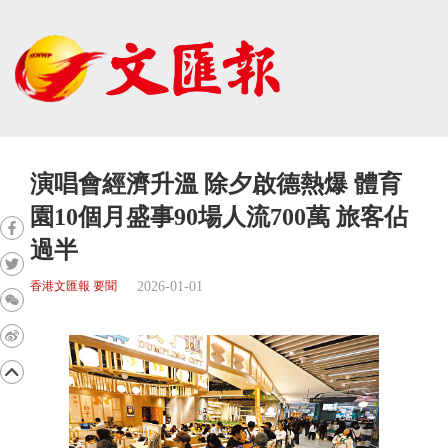
演唱會經濟升溫 除夕啟德熱爆 體育
園10個月盛事90場人流700萬 旅客佔
過半
2026-01-01
香港文匯報 要聞