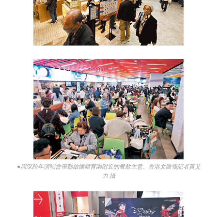
●周深跨年演唱會帶動啟德體育園附近的餐飲生意。香港文匯報記者黃艾
力 攝