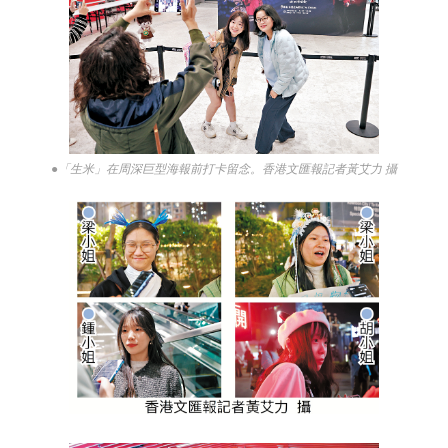
●「生米」在周深巨型海報前打卡留念。香港文匯報記者黃艾力 攝