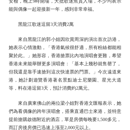
安檢，晚上9時開場，大批歌迷魚貫入場，不少均表示
能與偶像一起迎接新一年，感到非常幸福。
黑龍江歌迷逗留3天消費2萬
來自黑龍江的郭小姐因欣賞周深的演出首次訪港，
她表示心情激動，「香港氣候很舒適，所有粉絲都能相
聚於此。」她形容，香港搶票比內地演唱會更難，希望
香港未來能舉辦更多演唱會：「基本上幾秒就售罄了，
但我還是靠手速搶到這次快達票的門票。」今次遠道來
港，她計劃遊覽香港著名景點迪士尼樂園、星光大道
等，料在港逗留3天，預計消費約2萬元。
來自廣東佛山的兩位梁小姐對香港文匯報表示，她
們為看偶像的跨年演唱會，搭乘直通巴士來港，並特意
提前搶購啟德附近的酒店，單是房價每晚要1,500多元，
而訂房後房價已迅速上漲至2,000元以上。