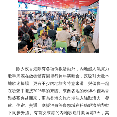
除夕夜香港除有各項倒數活動外，內地超人氣實力
歌手周深在啟德體育園舉行跨年演唱會，既吸引大批本
地歌迷捧場，更有不少內地旅客特意來港，與偶像一起
在歌聲中迎接2026年的來臨。來自各地的粉絲不僅為音
樂盛宴奔赴而來，更為香港文旅市場注入強勁活力，餐
飲、住宿、交通、應援消費等多領域在粉絲經濟的帶動
下同步升溫。有首次來港的內地歌迷計劃留港3天，其