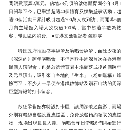
間消費預算2萬元。佔地28公頃的啟德體育園今年3月1
日開幕至今，已舉辦超過40個體育及娛樂盛事活動，超
過90個活動日累計吸引超過700萬人次到訪，而開幕6個
月內主場館入場人次突破100萬，當中超過半數為旅
客，帶動區內消費。 ●香港文匯報記者 鍾靜雯
特區政府推動盛事經濟及演唱會經濟，而除夕夜的
《深深的》跨年演唱會，不但是歌手周深首次在香港舉
辦個人演唱會，也是啟德體育園主場館落成後首個跨年
及元旦演出，吸引來自各地的「生米」（粉絲暱稱）蜂
擁而至，不少人一早便在港鐵啟德站及鑽石山站的周深
巨型海報前打卡留念。
啟德零售館亦特設打卡區，讓周深歌迷留影，而場
外則有粉絲自發設置應援區，免費派發預約領取的應援
物，現場出現長長人龍。演唱會昨日傍晚6時開始進行