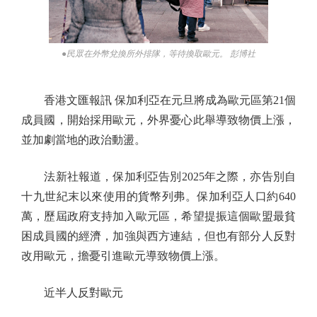
●民眾在外幣兌換所外排隊，等待換取歐元。 彭博社
香港文匯報訊 保加利亞在元旦將成為歐元區第21個
成員國，開始採用歐元，外界憂心此舉導致物價上漲，
並加劇當地的政治動盪。
法新社報道，保加利亞告別2025年之際，亦告別自
十九世紀末以來使用的貨幣列弗。保加利亞人口約640
萬，歷屆政府支持加入歐元區，希望提振這個歐盟最貧
困成員國的經濟，加強與西方連結，但也有部分人反對
改用歐元，擔憂引進歐元導致物價上漲。
近半人反對歐元