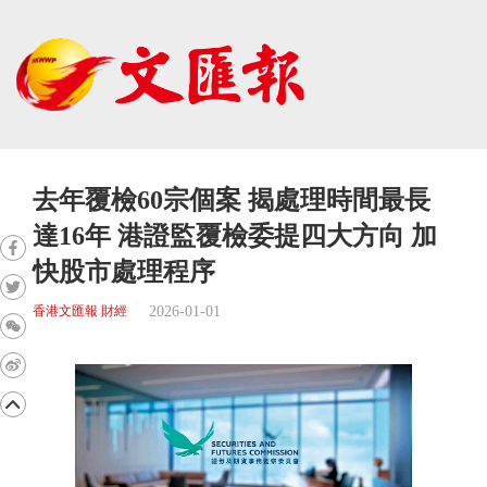
去年覆檢60宗個案 揭處理時間最長
達16年 港證監覆檢委提四大方向 加
快股市處理程序
2026-01-01
香港文匯報 財經