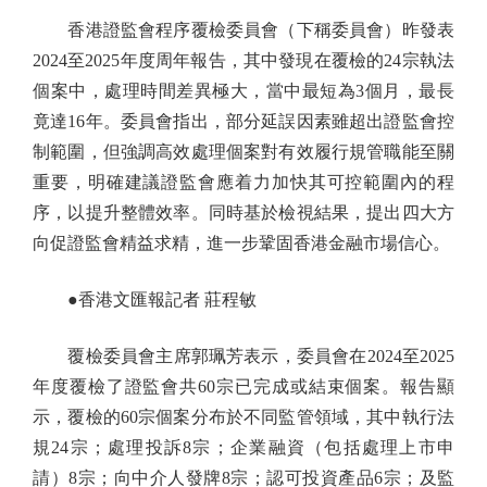
香港證監會程序覆檢委員會（下稱委員會）昨發表
2024至2025年度周年報告，其中發現在覆檢的24宗執法
個案中，處理時間差異極大，當中最短為3個月，最長
竟達16年。委員會指出，部分延誤因素雖超出證監會控
制範圍，但強調高效處理個案對有效履行規管職能至關
重要，明確建議證監會應着力加快其可控範圍內的程
序，以提升整體效率。同時基於檢視結果，提出四大方
向促證監會精益求精，進一步鞏固香港金融市場信心。
●香港文匯報記者 莊程敏
覆檢委員會主席郭珮芳表示，委員會在2024至2025
年度覆檢了證監會共60宗已完成或結束個案。報告顯
示，覆檢的60宗個案分布於不同監管領域，其中執行法
規24宗；處理投訴8宗；企業融資（包括處理上市申
請）8宗；向中介人發牌8宗；認可投資產品6宗；及監