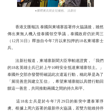
●獲釋柬兵與女兒擁抱。 法新社
香港文匯報訊 泰國與柬埔寨簽署停火協議後，雖然
傳出柬無人機入侵泰國領空爭議，泰國政府仍於周三
（12月31日）釋放自今年7月以來扣押的18名柬埔寨士
兵。
法新社報道，柬埔寨新聞大臣寧帕達證實，「我們
的18名英雄士兵已於上午10時安全抵達柬埔寨領土。」
泰國外交部亦發聲明確認此次遣返行動，稱此舉是為了
「展現善意與建立互信」，希望柬埔寨能以具體行動回
饋這一善意，共同推動兩國之間的持久和平。
這18名士兵是於今年7月29日的衝突中遭泰軍俘
虜。根據上周六簽署的最新停火協議，若雙方能維持停