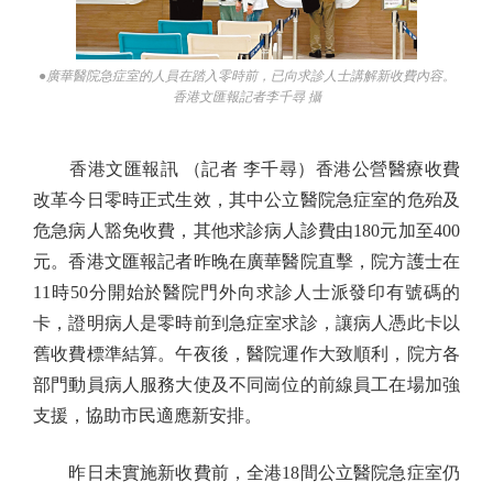
●廣華醫院急症室的人員在踏入零時前，已向求診人士講解新收費內容。
香港文匯報記者李千尋 攝
香港文匯報訊 （記者 李千尋）香港公營醫療收費
改革今日零時正式生效，其中公立醫院急症室的危殆及
危急病人豁免收費，其他求診病人診費由180元加至400
元。香港文匯報記者昨晚在廣華醫院直擊，院方護士在
11時50分開始於醫院門外向求診人士派發印有號碼的
卡，證明病人是零時前到急症室求診，讓病人憑此卡以
舊收費標準結算。午夜後，醫院運作大致順利，院方各
部門動員病人服務大使及不同崗位的前線員工在場加強
支援，協助市民適應新安排。
昨日未實施新收費前，全港18間公立醫院急症室仍