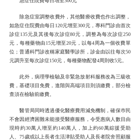
急症住院費每日增至300元
除急症室調整收費外，其他醫療收費也作出調整，
如急症住院費由每日120元增至300元，專科門診由首次
診症135元及其後每次診症80元，調整為每次診症250
元，每種藥物由15元增至20元，以每4周為一個收費單
位；普通科門診改稱家庭醫學診所，診金由以往每次50
元調升至每次診症150元，每種藥物配發4周則收5元。
此外，病理學檢驗及非緊急放射科服務改為三級收
費，基礎項目免費，進階與高端項目則須繳費，部分檢
查須在檢驗前繳費。
醫管局同時透過優化醫療費用減免機制，確保巿民
不會因經濟困難未能接受醫療服務，令受惠病人數目由
現時約30萬人增至約140萬人，加上約60萬綜援受助
人、75歲或以上長者生活津貼受助人及長者院舍照顧服