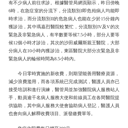
有不少病人前往求診。根據醫管局網頁顯示，昨日傍晚
6時，在急症室的分流下，分流類別I即危殆病人均能即
時求治，而分流類別II的危急病人也能在少於15分鐘內
獲診治，其中瑪嘉烈醫院較繁忙，分流類別IV及V的次
緊急及非緊急病人，有半數要等候7.5小時，部分人要等
候12個小時才診治，其次的沙田威爾斯親王醫院，大部
分病人在10小時內獲診治，東區醫院大部分次緊急及非
緊急病人的輪候時間為8.5小時內。
今日零時實施的新收費，則期望能善用醫療資源，
減少浪費濫用，而各項系統已完成測試，醫護人員亦已
接受培訓和進行演練，醫管局並加強醫院病人服務站人
手，動員逾千名病人服務大使和前線員工在各間醫院提
供協助，其中病人服務大使會協助病人登記，醫護人員
也會向病人解釋收費項目、派發繳費單等。