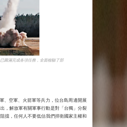
習，已圓滿完成各項任務，全面檢驗了部
海軍、空軍、火箭軍等兵力，位台島周邊開展
指出，解放軍有關軍事行動是對「台獨」分裂
可阻擋，任何人不要低估我們捍衛國家主權和