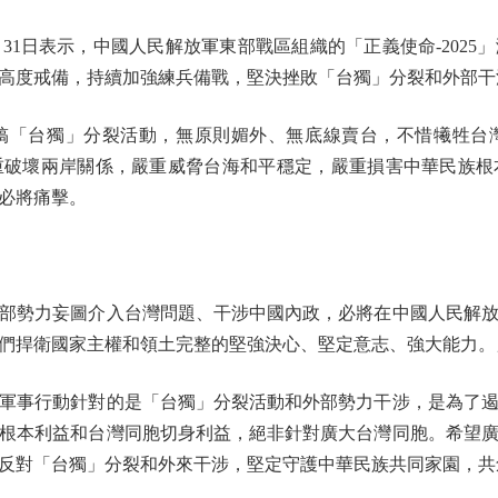
1日表示，中國人民解放軍東部戰區組織的「正義使命-2025
高度戒備，持續加強練兵備戰，堅決挫敗「台獨」分裂和外部干
「台獨」分裂活動，無原則媚外、無底線賣台，不惜犧牲台灣
重破壞兩岸關係，嚴重威脅台海和平穩定，嚴重損害中華民族根
必將痛擊。
勢力妄圖介入台灣問題、干涉中國內政，必將在中國人民解放
們捍衛國家主權和領土完整的堅強決心、堅定意志、強大能力。
事行動針對的是「台獨」分裂活動和外部勢力干涉，是為了遏
根本利益和台灣同胞切身利益，絕非針對廣大台灣同胞。希望
反對「台獨」分裂和外來干涉，堅定守護中華民族共同家園，共