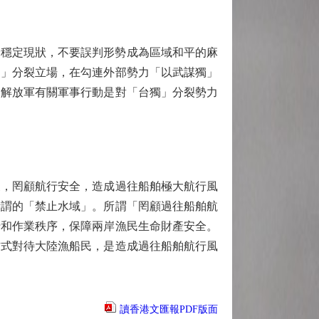
全穩定現狀，不要誤判形勢成為區域和平的麻
獨」分裂立場，在勾連外部勢力「以武謀獨」
。解放軍有關軍事行動是對「台獨」分裂勢力
，罔顧航行安全，造成過往船舶極大航行風
所謂的「禁止水域」。所謂「罔顧過往船舶航
行和作業秩序，保障兩岸漁民生命財產安全。
方式對待大陸漁船民，是造成過往船舶航行風
讀香港文匯報PDF版面