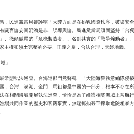
習，民進黨當局卻誣稱「大陸方面是在挑戰國際秩序，破壞安
有關言論妄圖混淆是非、誤導輿論。民進黨當局頑固堅持「台
」、徹頭徹尾的「危機製造者」、名副其實的「戰爭煽動者」
家主權和領土完整的必要、正義之舉，合法合理，天經地義。
域」
常態執法巡查。台海巡部門竟聲稱，「大陸海警執意編隊侵擾
中國，台灣、澎湖、金門、馬祖都是中國的一部分，根本不存在
法在相關海域開展執法巡查，恰恰是為了維護相關海域正常航
漁場共同作業的歷史和客觀事實，無端抓扣甚至採取危險粗暴
。