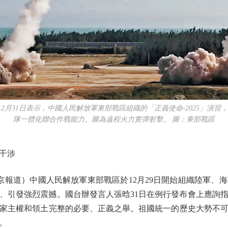
2月31日表示，中國人民解放軍東部戰區組織的「正義使命-2025」演
隊一體化聯合作戰能力。圖為遠程火力實彈射擊。 圖：東部戰區
干涉
報道）中國人民解放軍東部戰區於12月29日開始組織陸軍、
關注、引發強烈震撼。國台辦發言人張晗31日在例行發布會上應詢
家主權和領土完整的必要、正義之舉。祖國統一的歷史大勢不
。