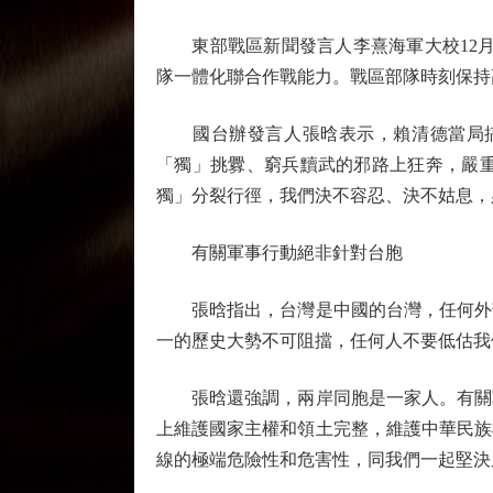
東部戰區新聞發言人李熹海軍大校12月3
隊一體化聯合作戰能力。戰區部隊時刻保持
國台辦發言人張晗表示，賴清德當局搞
「獨」挑釁、窮兵黷武的邪路上狂奔，嚴
獨」分裂行徑，我們決不容忍、決不姑息，
有關軍事行動絕非針對台胞
張晗指出，台灣是中國的台灣，任何外部
一的歷史大勢不可阻擋，任何人不要低估我
張晗還強調，兩岸同胞是一家人。有關軍
上維護國家主權和領土完整，維護中華民族
線的極端危險性和危害性，同我們一起堅決