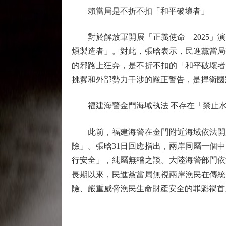
賴當局是不折不扣「和平破壞者」
對於解放軍開展「正義使命—2025」演
煩製造者」。對此，張晗表示，民進黨當局
的邪路上狂奔，是不折不扣的「和平破壞者
挑釁和外部勢力干涉的嚴正警告，是捍衛國
福建海警金門海域執法 不存在「禁止水
此前，福建海警在金門附近海域依法開展
險」。張晗31日回應指出，兩岸同屬一個
行安全」，純屬無稽之談。大陸海警部門依
長期以來，民進黨當局無視兩岸漁民在傳統
險、嚴重威脅漁民生命財產安全的罪魁禍首