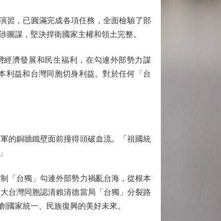
」演習，已圓滿完成各項任務，全面檢驗了部
涉圖謀，堅決捍衛國家主權和領土完整。
經濟發展和民生福利，在勾連外部勢力謀
本利益和台灣同胞切身利益。對於任何「台
軍的銅牆鐵壁面前撞得頭破血流。「祖國統
」
制「台獨」勾連外部勢力禍亂台海，從根本
廣大台灣同胞認清賴清德當局「台獨」分裂路
創國家統一、民族復興的美好未來。